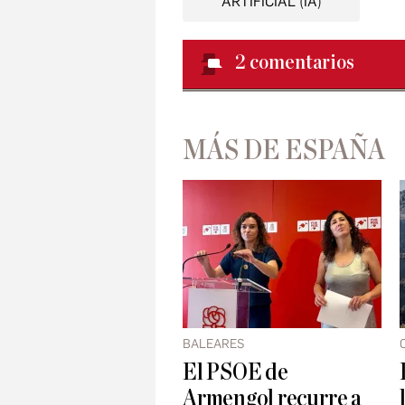
ARTIFICIAL (IA)
2
comentarios
MÁS DE ESPAÑA
BALEARES
El PSOE de
Armengol recurre a