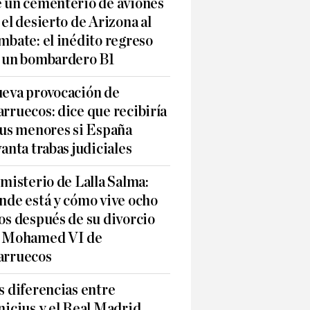
 un cementerio de aviones
 el desierto de Arizona al
mbate: el inédito regreso
 un bombardero B1
eva provocación de
rruecos: dice que recibiría
sus menores si España
vanta trabas judiciales
 misterio de Lalla Salma:
nde está y cómo vive ocho
os después de su divorcio
 Mohamed VI de
rruecos
s diferencias entre
nicius y el Real Madrid