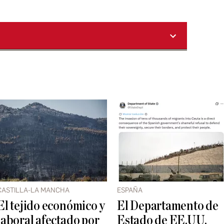
CASTILLA-LA MANCHA
ESPAÑA
El tejido económico y
El Departamento de
laboral afectado por
Estado de EE.UU.