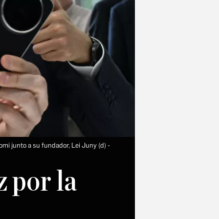
aomi junto a su fundador, Lei Juny (d)
z por la