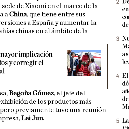
De
a sede de Xiaomi en el marco de la
en
ta a
China
, que tiene entre sus
co
versiones a España y aumentar la
de
ías chinas en el ámbito de la
Nu
Ma
 mayor implicación
a 
le
tos y corregir el
al
El
dó
añ
sa,
Begoña Gómez
, el jefe del
de
exhibición de los productos más
Ma
 pero previamente tuvo una reunión
mpresa,
Lei Jun.
La
Vi