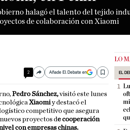
bierno halagó el talento del tejido ind
royectos de colaboración con Xiaomi
LO M
2
Añade El Debate en
EL DE
Compartir
Save
Lu
erno,
Pedro Sánchez,
visitó este lunes
of
mi
ecnológica
Xiaomi
y destacó el
ec
 logístico competitivo que asegura
qu
 nuevos proyectos d
e cooperación
 nivel con empresas chinas.