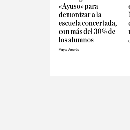
«Ayuso» para
demonizar a la
escuela concertada,
con más del 30% de
los alumnos
C
Mayte Amorós