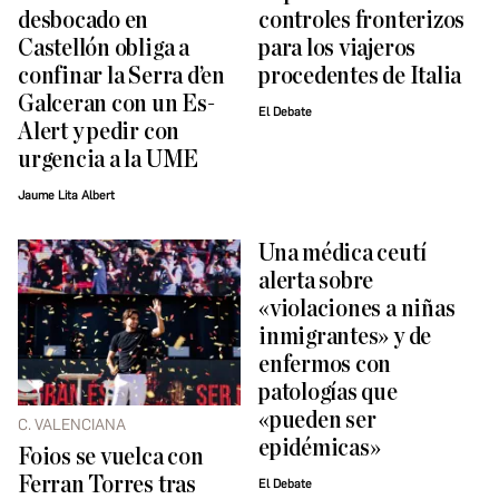
desbocado en
controles fronterizos
Castellón obliga a
para los viajeros
confinar la Serra d’en
procedentes de Italia
Galceran con un Es-
El Debate
Alert y pedir con
urgencia a la UME
Jaume Lita Albert
Una médica ceutí
alerta sobre
«violaciones a niñas
inmigrantes» y de
enfermos con
patologías que
«pueden ser
C. VALENCIANA
epidémicas»
Foios se vuelca con
Ferran Torres tras
El Debate