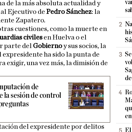
va
a de la más absoluta actualidad y
sa
 al Ejecutivo de
Pedro Sánchez
: la
dente Zapatero.
Na
tras cuestiones, como la muerte en
hi
uardias civiles
en Huelva o el
Sá
r parte del
Gobierno
y sus socios, la
Se
 expresidente ha sido la punta de
vo
ra exigir, una vez más, la dimisión de
Sa
de
imputación de
Ro
 la sesión de control
Ma
 preguntas
qu
en
tación del expresidente por delitos
El