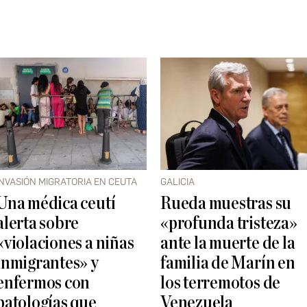
INVASIÓN MIGRATORIA EN CEUTA
GALICIA
Una médica ceutí
Rueda muestras su
alerta sobre
«profunda tristeza»
«violaciones a niñas
ante la muerte de la
inmigrantes» y
familia de Marín en
enfermos con
los terremotos de
patologías que
Venezuela