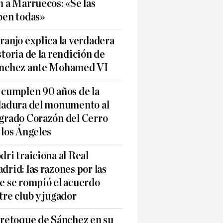
n a Marruecos: «Se las
ben todas»
ranjo explica la verdadera
storia de la rendición de
nchez ante Mohamed VI
 cumplen 90 años de la
ladura del monumento al
grado Corazón del Cerro
 los Ángeles
dri traiciona al Real
drid: las razones por las
e se rompió el acuerdo
tre club y jugador
 retoque de Sánchez en su