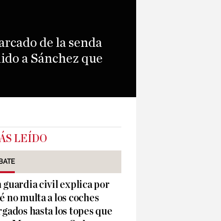
arcado de la senda
dido a Sánchez que
ÁS LEÍDO
BATE
 guardia civil explica por
é no multa a los coches
rgados hasta los topes que