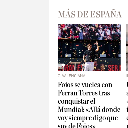
MÁS DE ESPAÑA
C. VALENCIANA
Foios se vuelca con
Ferran Torres tras
conquistar el
Mundial: «Allá donde
voy siempre digo que
soy de Foios»