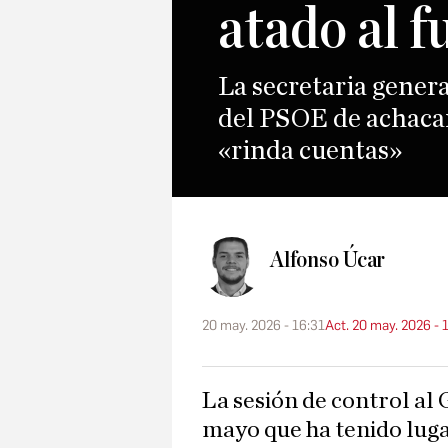
atado al 
La secretaria gener
del PSOE de achacar
«rinda cuentas»
Alfonso Úcar
20 may. 2026 - 16:31
Act. 20 may. 2026 - 
La sesión de control al Gobierno de este miércoles 20 de
mayo que ha tenido luga