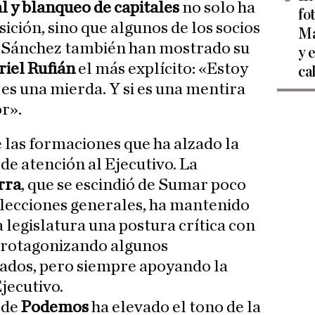
l y blanqueo de capitales
no solo ha
fo
sición, sino que algunos de los socios
Ma
o Sánchez también han mostrado su
y 
riel Rufián
el más explícito: «Estoy
ca
d es una mierda. Y si es una mentira
r».
 las formaciones que ha alzado la
de atención al Ejecutivo. La
rra
, que se escindió de Sumar poco
elecciones generales, ha mantenido
 legislatura una postura crítica con
 protagonizando algunos
ados, pero siempre apoyando la
jecutivo.
r de
Podemos
ha elevado el tono de la