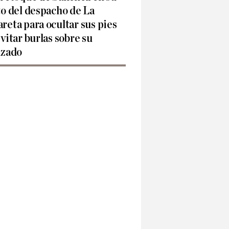
to del despacho de La
reta para ocultar sus pies
evitar burlas sobre su
lzado