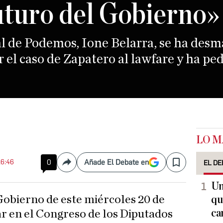
futuro del Gobierno»
al de Podemos, Ione Belarra, se ha desm
 el caso de Zapatero al lawfare y ha pe
LO M
16:46
0
Añade El Debate en
EL DE
Compartir
Save
Un
qu
ca
r en el Congreso de los Diputados