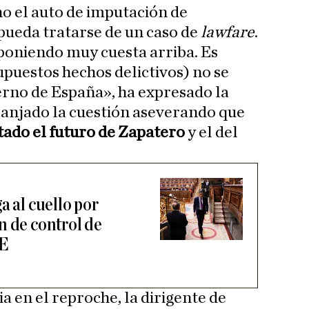
no el auto de imputación de
pueda tratarse de un caso de
lawfare
.
 poniendo muy cuesta arriba. Es
upuestos hechos delictivos) no se
erno de España», ha expresado la
zanjado la cuestión aseverando que
ado el futuro de Zapatero
y el del
a al cuello por
n de control de
OE
 en el reproche, la dirigente de