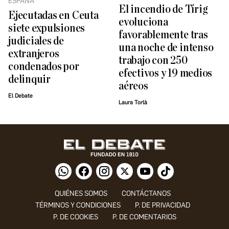
ESPAÑA
El incendio de Tírig
Ejecutadas en Ceuta
evoluciona
siete expulsiones
favorablemente tras
judiciales de
una noche de intenso
extranjeros
trabajo con 250
condenados por
efectivos y 19 medios
delinquir
aéreos
El Debate
Laura Torlà
QUIÉNES SOMOS
CONTÁCTANOS
TÉRMINOS Y CONDICIONES
P. DE PRIVACIDAD
P. DE COOKIES
P. DE COMENTARIOS