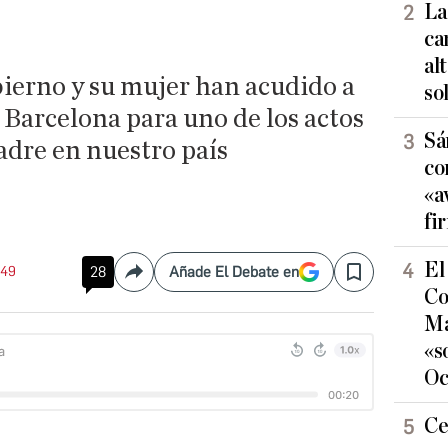
La
ca
al
bierno y su mujer han acudido a
so
 Barcelona para uno de los actos
Sá
adre en nuestro país
co
«a
fi
El
:49
28
Añade El Debate en
Compartir
Save
Co
Ma
«s
Oc
Ce