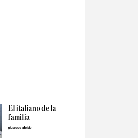
El italiano de la
familia
giuseppe aloisio