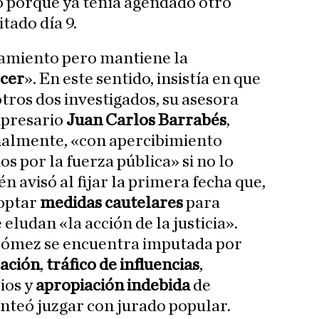
o porque ya tenía agendado otro
tado día 9.
zamiento pero mantiene la
ecer
». En este sentido, insistía en que
ros dos investigados, su asesora
mpresario
Juan Carlos Barrabés
,
almente, «con apercibimiento
s por la fuerza pública» si no lo
n avisó al fijar la primera fecha que,
doptar
medidas cautelares
para
 eludan «la acción de la justicia».
ómez se encuentra imputada por
ación
,
tráfico de influencias
,
ios y
apropiación indebida
de
nteó juzgar con jurado popular.