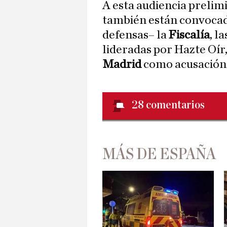
A esta audiencia prelim
también están convocad
defensas– la
Fiscalía
, l
lideradas por Hazte Oír,
Madrid
como acusación 
28
comentarios
MÁS DE ESPAÑA