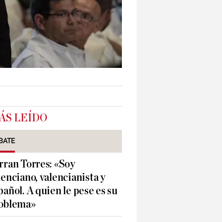
ÁS LEÍDO
BATE
rran Torres: «Soy
lenciano, valencianista y
pañol. A quien le pese es su
oblema»