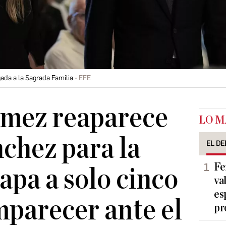
ada a la Sagrada Familia
EFE
mez reaparece
LO M
nchez para la
EL DE
Fe
Papa a solo cinco
va
es
mparecer ante el
pr