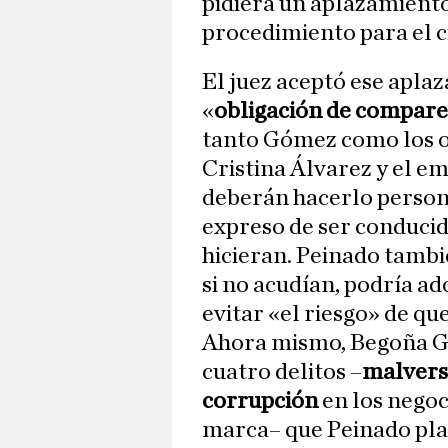
pidiera un aplazamient
procedimiento para el ci
El juez aceptó ese apla
«
obligación de compar
tanto Gómez como los ot
Cristina Álvarez y el e
deberán hacerlo person
expreso de ser conducido
hicieran. Peinado tambié
si no acudían, podría a
evitar «el riesgo» de que
Ahora mismo, Begoña G
cuatro delitos –
malvers
corrupción
en los negoc
marca– que Peinado pla