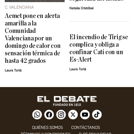
C. VALENCIANA
Natalia Cristóbal
Aemet pone en alerta
amarilla a la
Comunidad
El incendio de Tírig se
Valenciana por un
complica y obliga a
domingo de calor con
confinar Catí con un
sensación térmica de
Es-Alert
hasta 42 grados
Laura Torlà
Laura Torlà
QUIÉNES SOMOS
CONTÁCTANOS