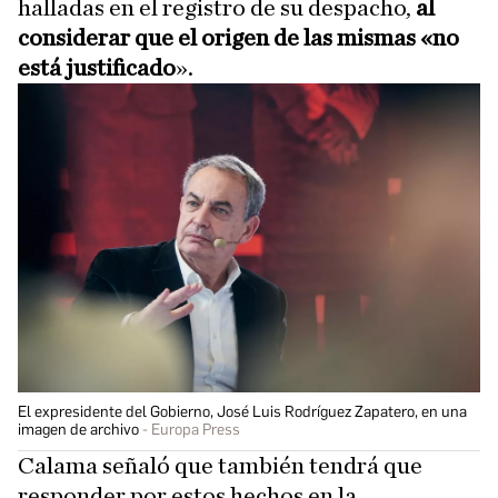
halladas en el registro de su despacho,
al
considerar que el origen de las mismas «no
está justificado
».
El expresidente del Gobierno, José Luis Rodríguez Zapatero, en una
imagen de archivo
Europa Press
Calama señaló que también tendrá que
responder por estos hechos en la