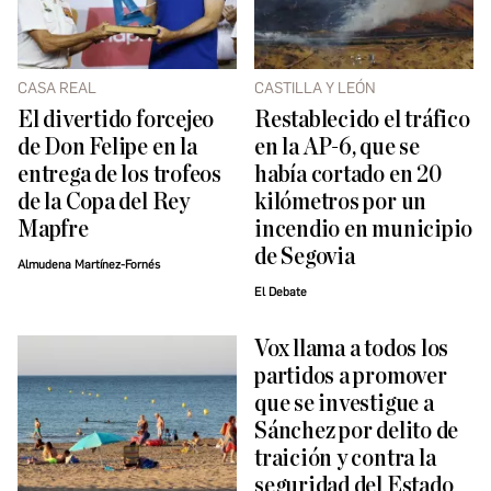
CASA REAL
CASTILLA Y LEÓN
El divertido forcejeo
Restablecido el tráfico
de Don Felipe en la
en la AP-6, que se
entrega de los trofeos
había cortado en 20
de la Copa del Rey
kilómetros por un
Mapfre
incendio en municipio
de Segovia
Almudena Martínez-Fornés
El Debate
Vox llama a todos los
partidos a promover
que se investigue a
Sánchez por delito de
traición y contra la
seguridad del Estado