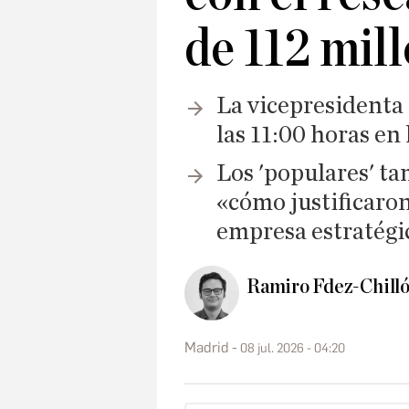
de 112 mil
La vicepresidenta
las 11:00 horas en
Los 'populares' ta
«cómo justificaro
empresa estratégi
Ramiro Fdez-Chill
Madrid
08 jul. 2026 - 04:20