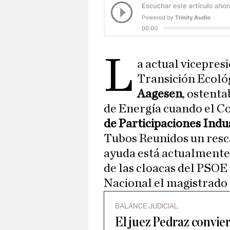
L
a actual vicepres
Transición Ecoló
Aagesen
, ostenta
de Energía cuando el Co
de Participaciones Indu
Tubos Reunidos un resca
ayuda está actualmente b
de las cloacas del PSOE
Nacional el magistrado
BALANCE JUDICIAL
El juez Pedraz convier