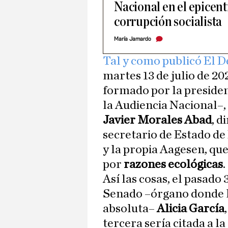
Nacional en el epicent
corrupción socialista
María Jamardo
Tal y como publicó El 
martes 13 de julio de 20
formado por la presiden
la Audiencia Nacional–,
Javier Morales Abad
, d
secretario de Estado d
y la propia Aagesen, q
por
razones ecológicas
.
Así las cosas, el pasado 
Senado –órgano donde l
absoluta–
Alicia García
tercera sería citada a l