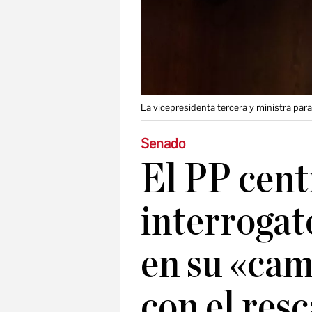
La vicepresidenta tercera y ministra par
Senado
El PP cent
interrogat
en su «cam
con el resc