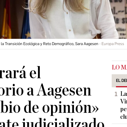
a la Transición Ecológica y Reto Demográfico, Sara Aagesen
Europa Press
LO M
rará el
EL DE
orio a Aagesen
La
Vi
bio de opinión»
pe
cl
ate judicializado