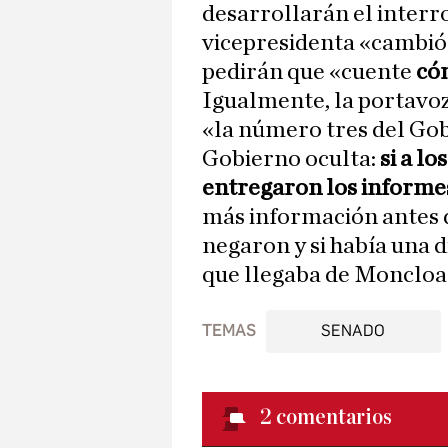
desarrollarán el interr
vicepresidenta «cambió 
pedirán que «cuente
có
Igualmente, la portavoz
«la número tres del Gob
Gobierno oculta:
si a l
entregaron los informes
más información antes d
negaron y si había una di
que llegaba de Moncloa
TEMAS
SENADO
2
comentarios