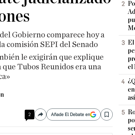
Po
lones
Ad
pu
Me
 del Gobierno comparece hoy a
El
 la comisión SEPI del Senado
pe
mbién le exigirán que explique
pr
n que Tubos Reunidos era una
el
ca»
¿Q
en
ón
as
Ro
2
Añade El Debate en
Compartir
Save
po
se