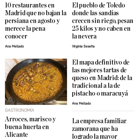
10 restaurantes en
El pueblo de Toledo
Madrid que no bajan la
donde las sandías
persiana en agosto y
crecen sin riego, pesan
merece la pena
25 kilos y no caben en
conocer
la nevera
Ana Mellado
Virginia Seseña
El mapa definitivo de
las mejores tartas de
queso en Madrid: de la
tradicional a la de
pistacho o maracuyá
Ana Mellado
GASTRONOMÍA
Arroces, marisco y
La empresa familiar
buena huerta en
zamorana que ha
Alicante
logrado la mayor