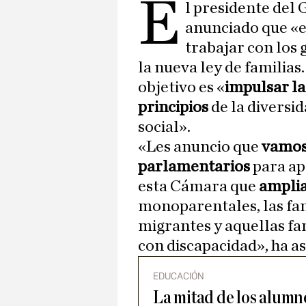
E
l presidente del
anunciado que «e
trabajar con los
la nueva ley de familias
objetivo es «
impulsar la 
principios
de la diversida
social».
«Les anuncio que
vamos 
parlamentarios
para ap
esta Cámara que
amplia
monoparentales, las fam
migrantes y aquellas f
con discapacidad», ha a
EDUCACIÓN
La mitad de los alumn