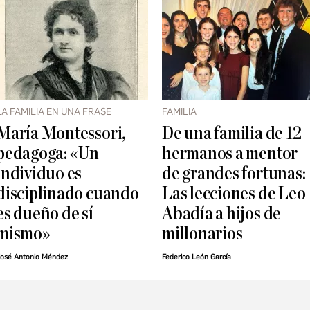
LA FAMILIA EN UNA FRASE
FAMILIA
María Montessori,
De una familia de 12
pedagoga: «Un
hermanos a mentor
individuo es
de grandes fortunas:
disciplinado cuando
Las lecciones de Leo
es dueño de sí
Abadía a hijos de
mismo»
millonarios
osé Antonio Méndez
Federico León García