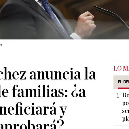
ez
LO M
hez anuncia la
EL DE
e familias: ¿a
Ro
po
neficiará y
se
pl
 aprobará?