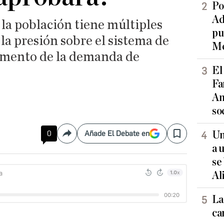
Po
Ad
la población tiene múltiples
pu
la presión sobre el sistema de
Me
umento de la demanda de
El
Fa
An
so
0
Añade El Debate en
Un
Compartir
Save
a 
se
Al
La
ca