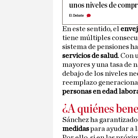
unos niveles de compr
El Debate
En este sentido, el
envej
tiene múltiples consecue
sistema de pensiones ha
servicios de salud
. Con 
mayores y una tasa de n
debajo de los niveles ne
reemplazo generacional
personas en edad labor
¿A quiénes bene
Sánchez ha garantizad
medidas
para ayudar a 
Por ello, si en las próx