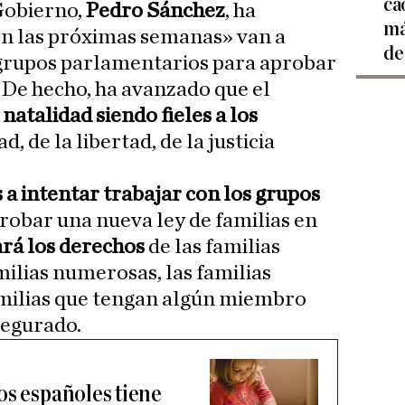
ca
 Gobierno,
Pedro Sánchez
, ha
má
n las próximas semanas» van a
de
 grupos parlamentarios para aprobar
. De hecho, ha avanzado que el
natalidad siendo fieles a los
d, de la libertad, de la justicia
a intentar trabajar con los grupos
robar una nueva ley de familias en
rá los derechos
de las familias
ilias numerosas, las familias
amilias que tengan algún miembro
segurado.
os españoles tiene