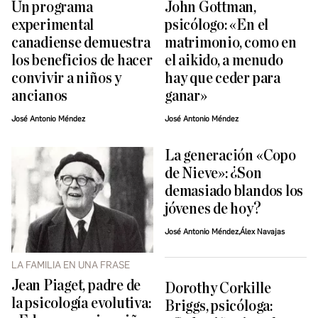
Un programa
John Gottman,
experimental
psicólogo: «En el
canadiense demuestra
matrimonio, como en
los beneficios de hacer
el aikido, a menudo
convivir a niños y
hay que ceder para
ancianos
ganar»
José Antonio Méndez
José Antonio Méndez
La generación «Copo
de Nieve»: ¿Son
demasiado blandos los
jóvenes de hoy?
José Antonio Méndez,Álex Navajas
LA FAMILIA EN UNA FRASE
Jean Piaget, padre de
Dorothy Corkille
la psicología evolutiva:
Briggs, psicóloga: