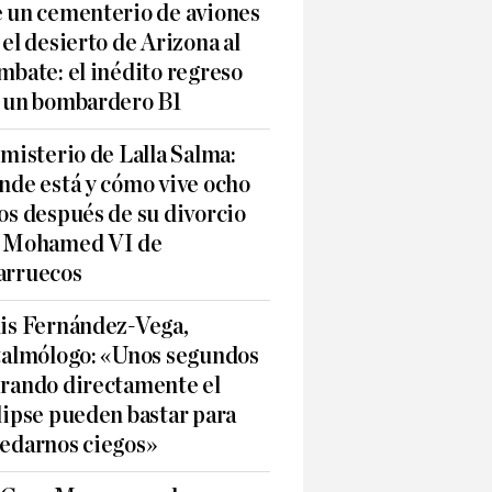
 un cementerio de aviones
 el desierto de Arizona al
mbate: el inédito regreso
 un bombardero B1
 misterio de Lalla Salma:
nde está y cómo vive ocho
os después de su divorcio
 Mohamed VI de
rruecos
is Fernández-Vega,
talmólogo: «Unos segundos
rando directamente el
lipse pueden bastar para
edarnos ciegos»