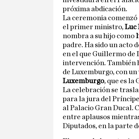
investidura en el Palaci
próxima abdicación.
La ceremonia comenzó a 
el primer ministro,
Luc 
nombra a su hijo como
padre. Ha sido un acto 
en el que Guillermo de
intervención. También 
de Luxemburgo, con un v
Luxemburgo
, que es l
La celebración se trasl
para la jura del Príncip
al Palacio Gran Ducal. C
entre aplausos mientra
Diputados, en la parte d