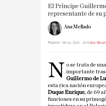
El Príncipe Guillermo
representante de su p
Ana Mellado
Madrid
08 oct. 2024 - 18:40
Act. 08 oct
N
o se trata de un
importante tras
Guillermo de 
esta rica nación europea
Duque Enrique
, de 69 a
funciones en su primog