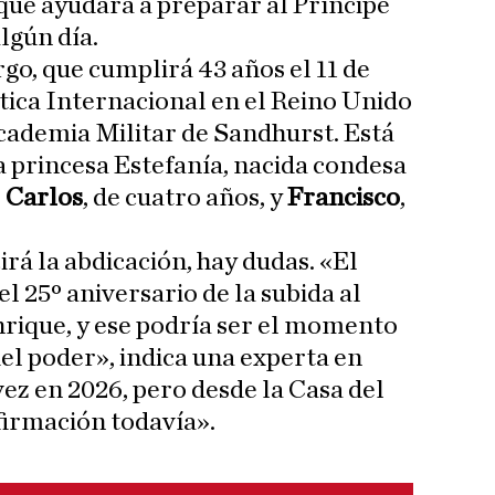
que ayudará a preparar al Príncipe
lgún día.
o, que cumplirá 43 años el 11 de
tica Internacional en el Reino Unido
Academia Militar de Sandhurst. Está
a princesa Estefanía, nacida condesa
:
Carlos
, de cuatro años, y
Francisco
,
rá la abdicación, hay dudas. «El
 25º aniversario de la subida al
rique, y ese podría ser el momento
del poder», indica una experta en
ez en 2026, pero desde la Casa del
irmación todavía».