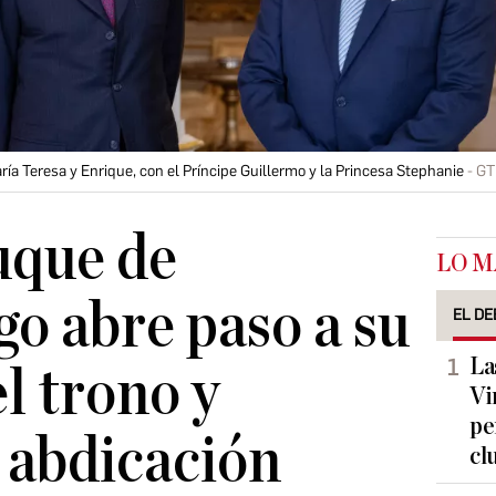
 Teresa y Enrique, con el Príncipe Guillermo y la Princesa Stephanie
GT
uque de
LO M
o abre paso a su
EL DE
La
el trono y
Vi
pe
 abdicación
cl