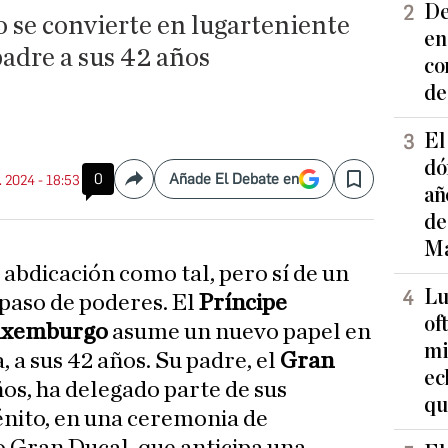
De
 se convierte en lugarteniente
en
adre a sus 42 años
co
de
El
dó
0
Añade El Debate en
. 2024 - 18:53
Compartir
Save
añ
de
Ma
a abdicación como tal, pero sí de un
Lu
paso de poderes. El
Príncipe
of
Luxemburgo
asume un nuevo papel en
mi
, a sus 42 años. Su padre, el
Gran
ec
ños, ha delegado parte de sus
qu
énito, en una ceremonia de