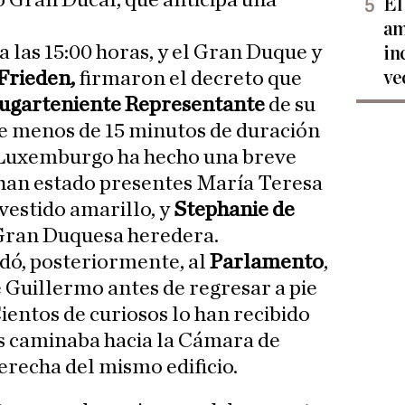
o Gran Ducal, que anticipa una
El
am
las 15:00 horas, y el Gran Duque y
in
ve
Frieden,
firmaron el decreto que
lugarteniente Representante
de su
de menos de 15 minutos de duración
 Luxemburgo ha hecho una breve
han estado presentes María Teresa
estido amarillo, y
Stephanie de
a Gran Duquesa heredera.
adó, posteriormente, al
Parlamento
,
e Guillermo antes de regresar a pie
ientos de curiosos lo han recibido
s caminaba hacia la Cámara de
erecha del mismo edificio.