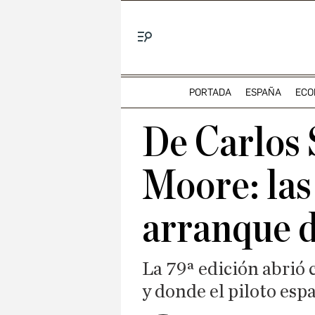
Menú
PORTADA
ESPAÑA
ECO
De Carlos 
Moore: las
arranque d
La 79ª edición abrió 
y donde el piloto esp