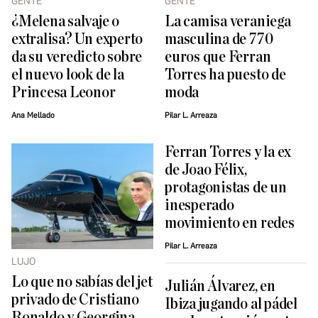
GENTE
GENTE
¿Melena salvaje o
La camisa veraniega
extralisa? Un experto
masculina de 770
da su veredicto sobre
euros que Ferran
el nuevo look de la
Torres ha puesto de
Princesa Leonor
moda
Ana Mellado
Pilar L. Arreaza
Ferran Torres y la ex
de Joao Félix,
protagonistas de un
inesperado
movimiento en redes
Pilar L. Arreaza
LUJO
Lo que no sabías del jet
Julián Álvarez, en
privado de Cristiano
Ibiza jugando al pádel
Ronaldo y Georgina