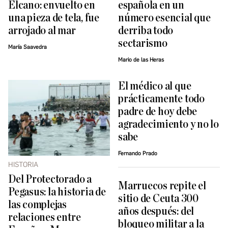
Elcano: envuelto en
española en un
una pieza de tela, fue
número esencial que
arrojado al mar
derriba todo
sectarismo
María Saavedra
Mario de las Heras
El médico al que
prácticamente todo
padre de hoy debe
agradecimiento y no lo
sabe
Fernando Prado
HISTORIA
Del Protectorado a
Marruecos repite el
Pegasus: la historia de
sitio de Ceuta 300
las complejas
años después: del
relaciones entre
bloqueo militar a la