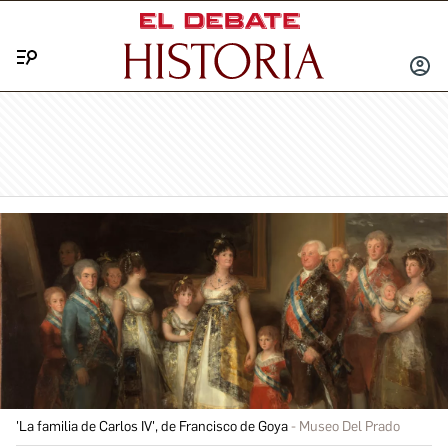
Menú
INICIA
SESIÓ
'La familia de Carlos IV', de Francisco de Goya
Museo Del Prado