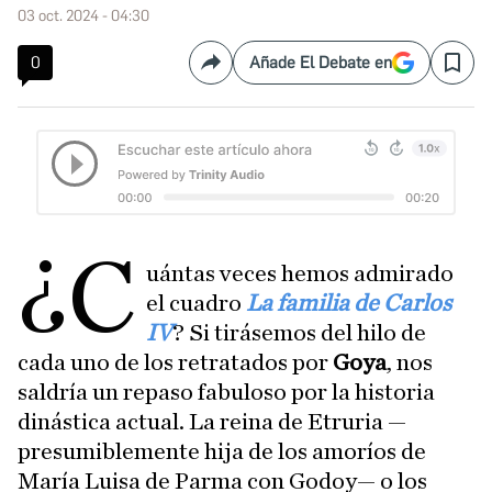
03 oct. 2024 - 04:30
0
Añade El Debate en
Compartir
Save
¿C
uántas veces hemos admirado
el cuadro
La familia de Carlos
IV
? Si tirásemos del hilo de
cada uno de los retratados por
Goya
, nos
saldría un repaso fabuloso por la historia
dinástica actual. La reina de Etruria —
presumiblemente hija de los amoríos de
María Luisa de Parma con Godoy— o los