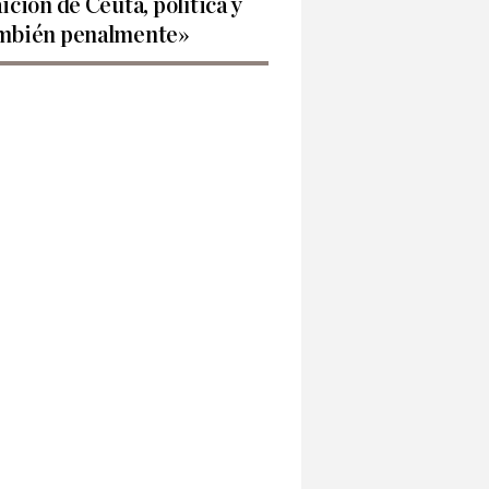
aición de Ceuta, política y
mbién penalmente»