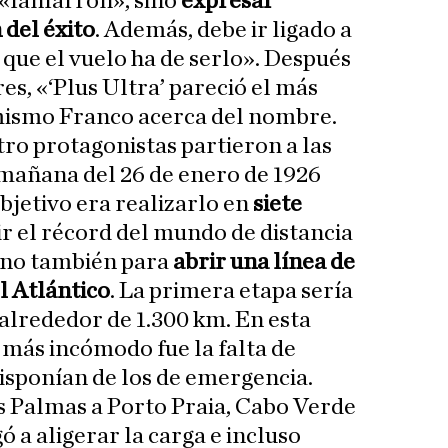
«fanfarrón», sino
expresar
 del éxito
. Además, debe ir ligado a
 que el vuelo ha de serlo». Después
es, «‘Plus Ultra’ pareció el más
 mismo Franco acerca del nombre.
tro protagonistas partieron a las
 mañana del 26 de enero de 1926
bjetivo era realizarlo en
siete
tir el récord del mundo de distancia
sino también para
abrir una línea de
l Atlántico
. La primera etapa sería
 alrededor de 1.300 km. En esta
ó más incómodo fue la falta de
disponían de los de emergencia.
s Palmas a Porto Praia, Cabo Verde
ó a aligerar la carga e incluso