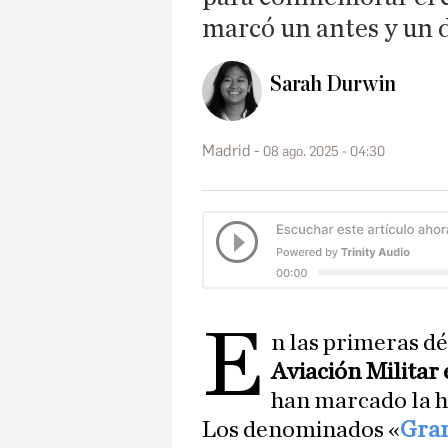
marcó un antes y un 
Sarah Durwin
Madrid
08 ago. 2025 - 04:30
E
n las primeras dé
Aviación Militar
han marcado la h
Los denominados «
Gran