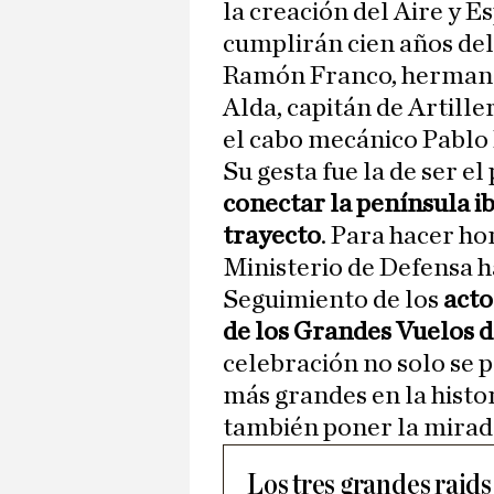
la creación del Aire y Es
cumplirán cien años de
Ramón Franco, hermano 
Alda, capitán de Artill
el cabo mecánico Pablo
Su gesta fue la de ser e
conectar la península i
trayecto
. Para hacer ho
Ministerio de Defensa h
Seguimiento de los
acto
de los Grandes Vuelos d
celebración no solo se 
más grandes en la histor
también poner la mirada
Los tres grandes raids 