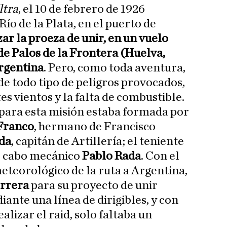
ltra
, el 10 de febrero de 1926
ío de la Plata, en el puerto de
zar la proeza de unir, en un vuelo
 de Palos de la Frontera (Huelva,
argentina
. Pero, como toda aventura,
de todo tipo de peligros provocados,
es vientos y la falta de combustible.
 para esta misión estaba formada por
Franco
, hermano de Francisco
lda
, capitán de Artillería; el teniente
l cabo mecánico
Pablo Rada
. Con el
meteorológico de la ruta a Argentina,
rrera
para su proyecto de unir
ante una línea de dirigibles, y con
alizar el raid, solo faltaba un