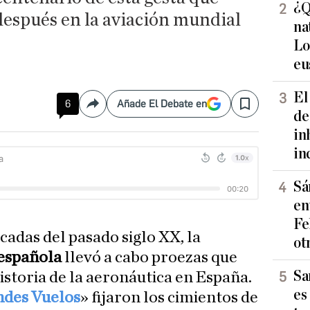
¿Q
después en la aviación mundial
na
Lo
eu
El
6
Añade El Debate en
Compartir
Save
de
in
in
Sá
en
Fe
cadas del pasado siglo XX, la
ot
 española
llevó a cabo proezas que
Sa
istoria de la aeronáutica en España.
es
des Vuelos
» fijaron los cimientos de