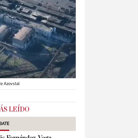
de Azovstal
ÁS LEÍDO
BATE