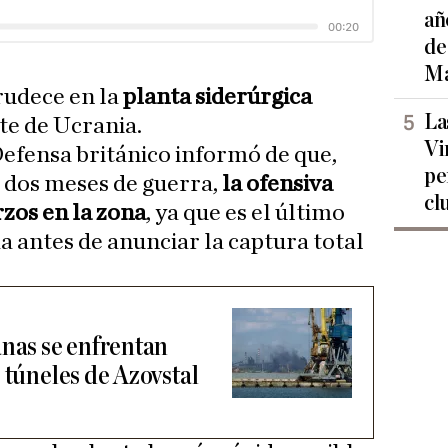
añ
de
Ma
crudece en la
planta siderúrgica
La
ste de Ucrania.
Vi
Defensa británico informó de que,
pe
s dos meses de guerra,
la ofensiva
cl
zos en la zona
, ya que es el último
 antes de anunciar la captura total
anas se enfrentan
 túneles de Azovstal