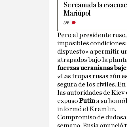
Se reanuda la evacuaci
Mariúpol
AFP
Pero el presidente ruso
imposibles condiciones:
dispuesto» a permitir un
atrapados bajo la plant
fuerzas ucranianas baje
«Las tropas rusas aún e
segura de los civiles. En
las autoridades de Kiev
expuso
Putin
a su homól
informó el Kremlin.
Compromiso de dudosa f
semana, Rusia anunció