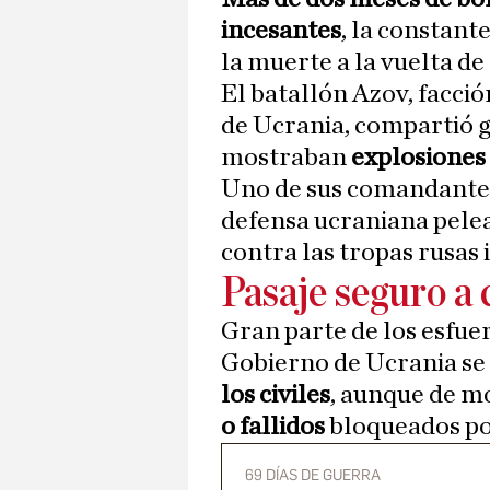
incesantes
, la constan
la muerte a la vuelta de
El batallón Azov, facci
de Ucrania, compartió 
mostraban
explosiones 
Uno de sus comandante
defensa ucraniana peleab
contra las tropas rusas 
Pasaje seguro a
Gran parte de los esfue
Gobierno de Ucrania se
los civiles
, aunque de 
o fallidos
bloqueados por
69 DÍAS DE GUERRA