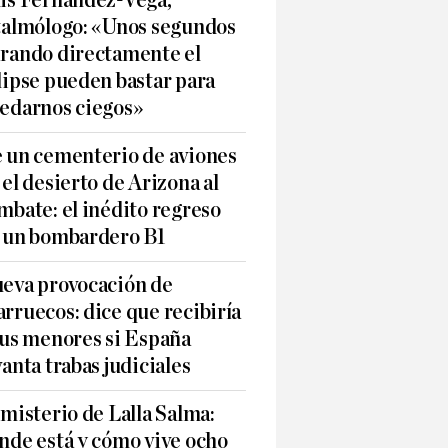
is Fernández-Vega,
talmólogo: «Unos segundos
rando directamente el
lipse pueden bastar para
edarnos ciegos»
 un cementerio de aviones
 el desierto de Arizona al
mbate: el inédito regreso
 un bombardero B1
eva provocación de
rruecos: dice que recibiría
sus menores si España
vanta trabas judiciales
 misterio de Lalla Salma:
nde está y cómo vive ocho