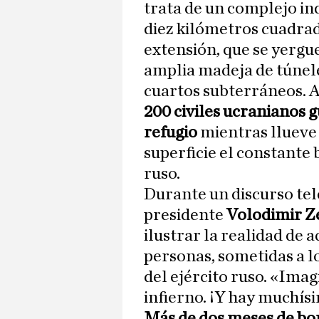
trata de un complejo in
diez kilómetros cuadra
extensión, que se yergu
amplia madeja de túnele
cuartos subterráneos. A
200 civiles ucranianos 
refugio
mientras llueve 
superficie el constant
ruso.
Durante un discurso tel
presidente
Volodimir Z
ilustrar la realidad de 
personas, sometidas a l
del ejército ruso. «Imag
infierno. ¡Y hay muchís
Más de dos meses de b