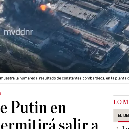
 muestra la humareda, resultado de constantes bombardeos, en la planta 
a
LO M
e Putin en
EL DE
ermitirá salir a