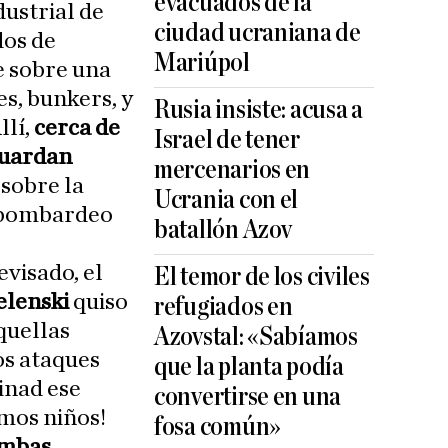
evacuados de la
dustrial de
ciudad ucraniana de
dos de
Mariúpol
e sobre una
s, bunkers, y
Rusia insiste: acusa a
llí,
cerca de
Israel de tener
guardan
mercenarios en
sobre la
Ucrania con el
e bombardeo
batallón Azov
evisado, el
El temor de los civiles
elenski
quiso
refugiados en
aquellas
Azovstal: «Sabíamos
os ataques
que la planta podía
inad ese
convertirse en una
imos niños!
fosa común»
ombas