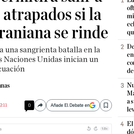
Lu
of
 atrapados si la
mi
ec
raniana se rinde
qu
De
a una sangrienta batalla en la
en
as Naciones Unidas inician un
co
acuación
de
Nu
anas
Ma
a 
12:11
0
Añade El Debate en
Compartir
Save
le
El
dó