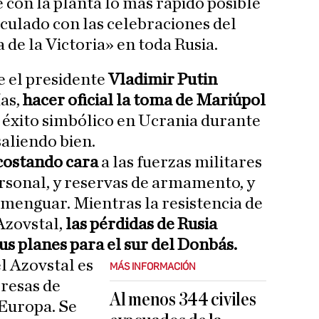
 con la planta lo más rápido posible
culado con las celebraciones del
de la Victoria» en toda Rusia.
e el presidente
Vladimir Putin
as,
hacer oficial la toma de Mariúpol
 éxito simbólico en Ucrania durante
saliendo bien.
costando cara
a las fuerzas militares
ersonal, y reservas de armamento, y
menguar. Mientras la resistencia de
Azovstal,
las pérdidas de Rusia
s planes para el sur del Donbás.
l Azovstal es
MÁS INFORMACIÓN
resas de
Al menos 344 civiles
 Europa. Se