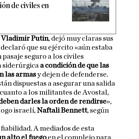
ón de civiles en
,
Vladimir Putin
, dejó muy claras sus
 declaró que su ejército «aún estaba
 pasaje seguro a los civiles
a siderúrgica
a condición de que las
n las armas
y dejen de defenderse.
stán dispuestas a asegurar una salida
 cuanto a los militantes de Avostal,
deben darles la orden de rendirse
»,
ogo israelí,
Naftali Bennett
, según
iabilidad. A mediados de esta
un alto el fuego
en el complejo para