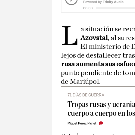
L
a situación se re
Azovstal
, al sure
El ministerio de 
lejos de desfallecer tra
rusa aumenta sus esfuer
punto pendiente de toma
de Mariúpol.
71 DÍAS DE GUERRA
Tropas rusas y ucrani
cuerpo a cuerpo en los
Miguel Pérez Pichel