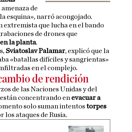
te amenaza de
 la esquina», narró acongojado.
ón extremista que lucha en el bando
grabaciones de drones que
en la planta
.
s,
Sviatoslav Palamar
, explicó que la
a «batallas difíciles y sangrientas»
infiltradas en el complejo.
 cambio de rendición
rzos de las Naciones Unidas y del
 están concentrando en
evacuar a
momento solo suman intentos
torpes
 los ataques de Rusia.