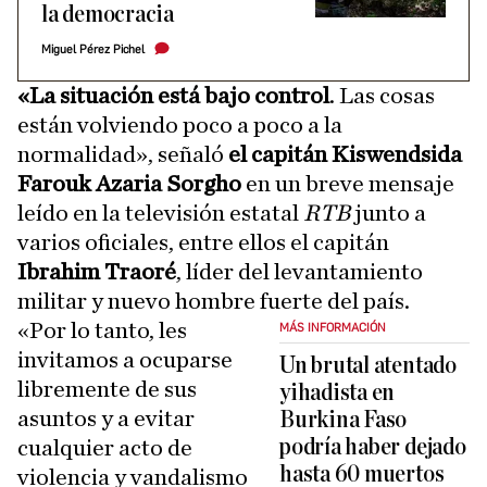
la democracia
Miguel Pérez Pichel
«La situación está bajo control
. Las cosas
están volviendo poco a poco a la
normalidad», señaló
el capitán Kiswendsida
Farouk Azaria Sorgho
en un breve mensaje
leído en la televisión estatal
RTB
junto a
varios oficiales, entre ellos el capitán
Ibrahim Traoré
, líder del levantamiento
militar y nuevo hombre fuerte del país.
«Por lo tanto, les
MÁS INFORMACIÓN
invitamos a ocuparse
Un brutal atentado
libremente de sus
yihadista en
asuntos y a evitar
Burkina Faso
podría haber dejado
cualquier acto de
hasta 60 muertos
violencia y vandalismo