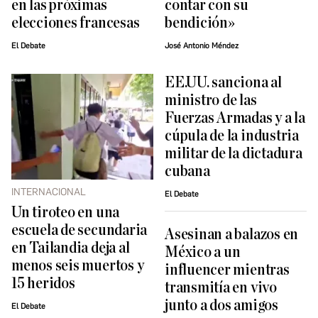
en las próximas
contar con su
elecciones francesas
bendición»
El Debate
José Antonio Méndez
EE.UU. sanciona al
ministro de las
Fuerzas Armadas y a la
cúpula de la industria
militar de la dictadura
cubana
INTERNACIONAL
El Debate
Un tiroteo en una
escuela de secundaria
Asesinan a balazos en
en Tailandia deja al
México a un
menos seis muertos y
influencer mientras
15 heridos
transmitía en vivo
junto a dos amigos
El Debate