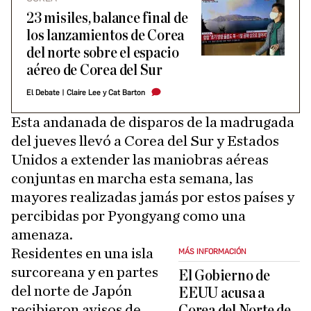
23 misiles, balance final de
los lanzamientos de Corea
del norte sobre el espacio
aéreo de Corea del Sur
El Debate
|
Claire Lee y Cat Barton
Esta andanada de disparos de la madrugada
del jueves llevó a Corea del Sur y Estados
Unidos a extender las maniobras aéreas
conjuntas en marcha esta semana, las
mayores realizadas jamás por estos países y
percibidas por Pyongyang como una
amenaza.
Residentes en una isla
MÁS INFORMACIÓN
surcoreana y en partes
El Gobierno de
del norte de Japón
EEUU acusa a
recibieron avisos de
Corea del Norte de