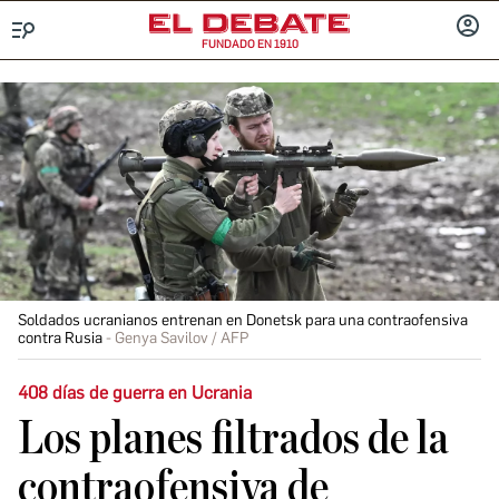
FUNDADO EN 1910
Menú
INICIA
SESIÓ
Soldados ucranianos entrenan en Donetsk para una contraofensiva
contra Rusia
Genya Savilov / AFP
408 días de guerra en Ucrania
Los planes filtrados de la
contraofensiva de