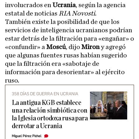
involucrados en
Ucrania
, según la agencia
estatal de noticias
RIA Novosti
.
También existe la posibilidad de que los
servicios de inteligencia ucranianos podrían
estar detrás de la filtración para «engañar» o
«confundir» a
Moscú
, dijo
Miron
y agregó
que algunas fuentes rusas habían sugerido
que la filtración era «sabotaje de
información para desorientar» al ejército
ruso.
358 DÍAS DE GUERRA EN UCRANIA
La antigua KGB establece
una relación simbiótica con
la Iglesia ortodoxa rusa para
derrotar a Ucrania
Miguel Pérez Pichel