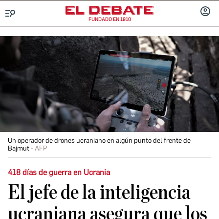
FUNDADO EN 1910
Menú
INICIA
SESIÓ
Un operador de drones ucraniano en algún punto del frente de
Bajmut
AFP
418 días de guerra en Ucrania
El jefe de la inteligencia
ucraniana asegura que los