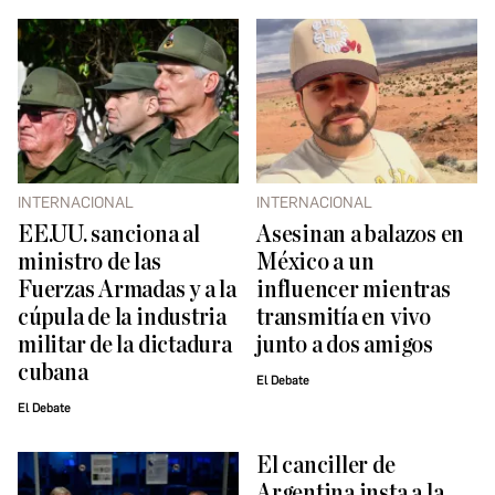
INTERNACIONAL
INTERNACIONAL
EE.UU. sanciona al
Asesinan a balazos en
ministro de las
México a un
Fuerzas Armadas y a la
influencer mientras
cúpula de la industria
transmitía en vivo
militar de la dictadura
junto a dos amigos
cubana
El Debate
El Debate
El canciller de
Argentina insta a la