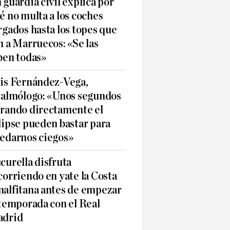
 guardia civil explica por
é no multa a los coches
rgados hasta los topes que
n a Marruecos: «Se las
ben todas»
is Fernández-Vega,
talmólogo: «Unos segundos
rando directamente el
lipse pueden bastar para
edarnos ciegos»
curella disfruta
corriendo en yate la Costa
alfitana antes de empezar
 temporada con el Real
drid