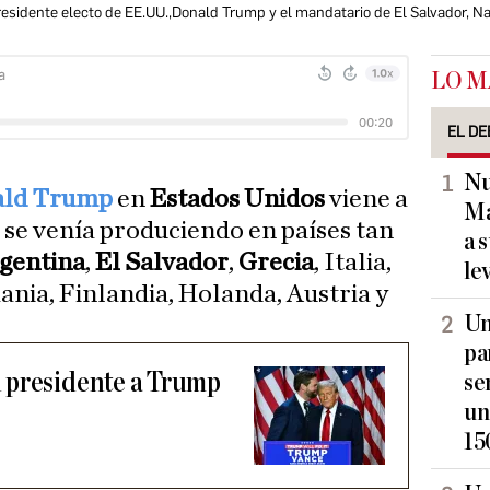
 presidente electo de EE.UU.,Donald Trump y el mandatario de El Salvador, N
LO M
EL DE
Nu
ld Trump
en
Estados Unidos
viene a
Ma
a se venía produciendo en países tan
a 
gentina
,
El Salvador
,
Grecia
, Italia,
le
ania, Finlandia, Holanda, Austria y
Un
pa
 presidente a Trump
se
un
15