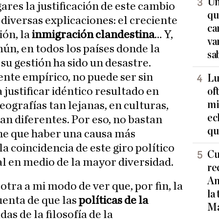
Un
ares la justificación de este cambio
qu
diversas explicaciones: el creciente
ca
ión, la
inmigración clandestina
… Y,
va
, en todos los países donde la
sa
 su gestión ha sido un desastre.
te empírico, no puede ser sin
Lu
justificar idéntico resultado en
of
mi
geografías tan lejanas, en culturas,
ec
an diferentes. Por eso, no bastan
qu
ene que haber una causa más
la coincidencia de este giro político
Cu
al en medio de la mayor diversidad.
re
Am
otra a mi modo de ver que, por fin, la
la
uenta de que las
políticas de la
Ma
as de la filosofía de la