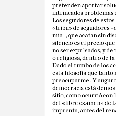
pretenden aportar soluc
intrincados problemas e
Los seguidores de estos 
«tribu» de seguidores –
mía–, que acatan sin disc
silencio es el precio qu
no ser expulsados, y de 
o religiosa, dentro de la
Dado el rumbo de los a
esta filosofía que tant
preocuparme . Y auguro
democracia está demostr
sitio, como ocurrió con 
del «libre examen» de la
imprenta, antes del ren