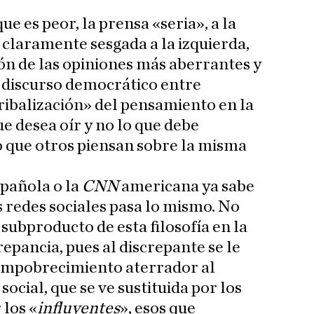
que es peor, la prensa «seria», a la
 claramente sesgada a la izquierda,
ión de las opiniones más aberrantes y
l discurso democrático entre
ribalización» del pensamiento en la
e desea oír y no lo que debe
lo que otros piensan sobre la misma
pañola o la
CNN
americana ya sabe
as redes sociales pasa lo mismo. No
 subproducto de esta filosofía en la
repancia, pues al discrepante se le
empobrecimiento aterrador al
social, que se ve sustituida por los
los «
inﬂuyentes
», esos que