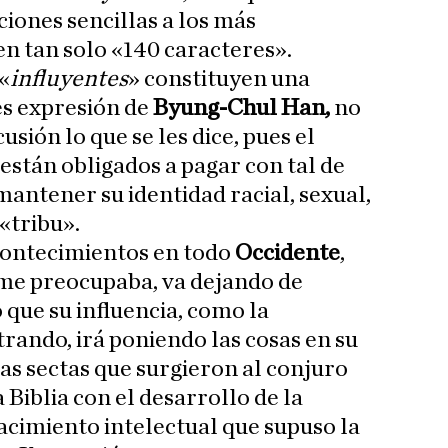
iones sencillas a los más
n tan solo «140 caracteres».
«
inﬂuyentes
» constituyen una
es expresión de
Byung-Chul Han,
no
usión lo que se les dice, pues el
e están obligados a pagar con tal de
mantener su identidad racial, sexual,
 «tribu».
contecimientos en todo
Occidente
,
o me preocupaba, va dejando de
 que su inﬂuencia, como la
ando, irá poniendo las cosas en su
las sectas que surgieron al conjuro
 Biblia con el desarrollo de la
acimiento intelectual que supuso la