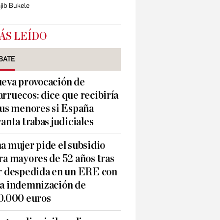
ajib Bukele
ÁS LEÍDO
BATE
eva provocación de
rruecos: dice que recibiría
sus menores si España
vanta trabas judiciales
a mujer pide el subsidio
ra mayores de 52 años tras
r despedida en un ERE con
a indemnización de
0.000 euros