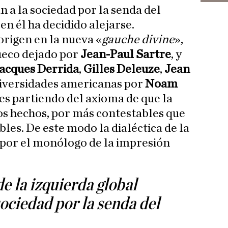
 a la sociedad por la senda del
en él ha decidido alejarse.
 origen en la nueva «
gauche divine
»,
ueco dejado por
Jean-Paul Sartre
, y
acques Derrida
,
Gilles Deleuze
,
Jean
Universidades americanas por
Noam
es partiendo del axioma de que la
los hechos, por más contestables que
les. De este modo la dialéctica de la
a por el monólogo de la impresión
de la izquierda global
sociedad por la senda del