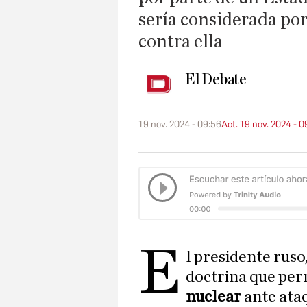
sería considerada po
contra ella
El Debate
19 nov. 2024 - 09:56
Act. 19 nov. 2024 - 0
E
l presidente ruso
doctrina que pe
nuclear
ante ata