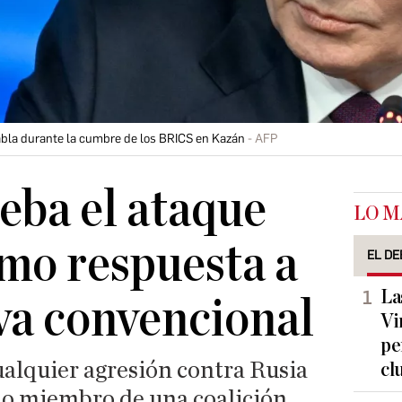
habla durante la cumbre de los BRICS en Kazán
AFP
eba el ataque
LO M
mo respuesta a
EL DE
La
va convencional
Vi
pe
alquier agresión contra Rusia
cl
do miembro de una coalición