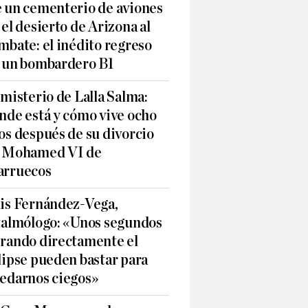
 un cementerio de aviones
 el desierto de Arizona al
mbate: el inédito regreso
 un bombardero B1
 misterio de Lalla Salma:
nde está y cómo vive ocho
os después de su divorcio
 Mohamed VI de
rruecos
is Fernández-Vega,
talmólogo: «Unos segundos
rando directamente el
lipse pueden bastar para
edarnos ciegos»