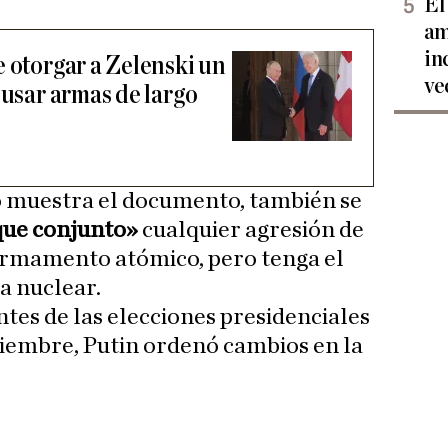
El
am
in
e otorgar a Zelenski un
ve
 usar armas de largo
o muestra el documento, también se
que conjunto»
cualquier agresión de
 armamento atómico, pero tenga el
a nuclear.
es de las elecciones presidenciales
iembre, Putin ordenó cambios en la