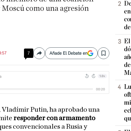
De
r Moscú como una agresión
en
co
de
El
dó
9:57
7
Añade El Debate en
Compartir
Save
añ
de
Ma
Lu
of
mi
, Vladímir Putin, ha aprobado una
ec
rmite
responder con armamento
qu
ques convencionales a Rusia y