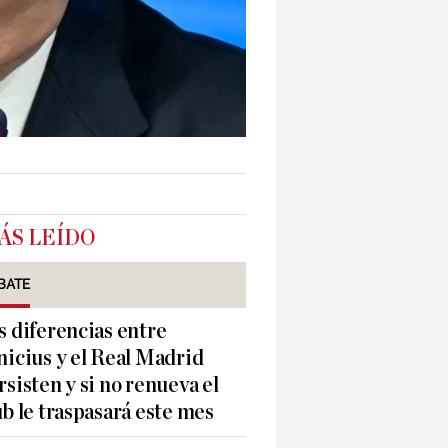
ÁS LEÍDO
BATE
s diferencias entre
nicius y el Real Madrid
rsisten y si no renueva el
ub le traspasará este mes