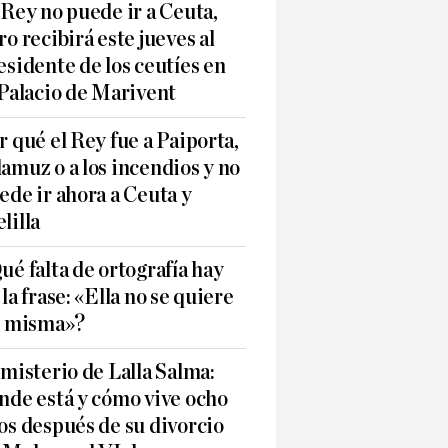
 Rey no puede ir a Ceuta,
ro recibirá este jueves al
esidente de los ceutíes en
 Palacio de Marivent
r qué el Rey fue a Paiporta,
amuz o a los incendios y no
ede ir ahora a Ceuta y
lilla
ué falta de ortografía hay
 la frase: «Ella no se quiere
í misma»?
 misterio de Lalla Salma:
nde está y cómo vive ocho
os después de su divorcio