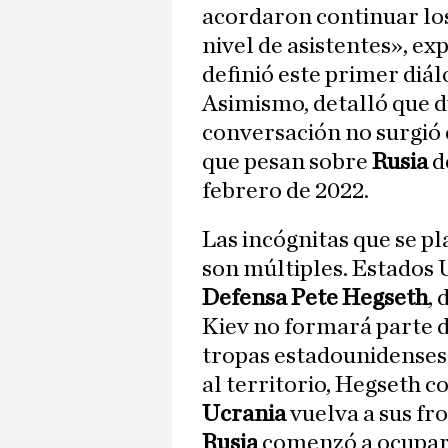
acordaron continuar los
nivel de asistentes», ex
definió este primer di
Asimismo, detalló que d
conversación no surgió 
que pesan sobre
Rusia
d
febrero de 2022.
Las incógnitas que se p
son múltiples. Estados 
Defensa Pete Hegseth
, 
Kiev no formará parte 
tropas estadounidenses 
al territorio, Hegseth c
Ucrania
vuelva a sus fr
Rusia
comenzó a ocupar 