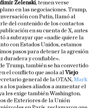
dimir Zelenski
, temen verse
plano en las negociaciones. Trump,
nversación con Putin, llamó al
le del contenido de los contactos
publicación en su cuenta de X, antes
itó a subrayar que «nadie quiere la
unto con Estados Unidos, estamos
imos pasos para detener la agresión
az duradera y confiable».
 de Trump, también se ha convertido
 el conflicto que asola al
Viejo
secretario general de la OTAN,
Mark
s a los países aliados a aumentar el
ya les exige también Washington.
ros de Exteriores de la Unión
miércoles en París, reclamaron que