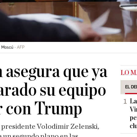
en Moscú
AFP
 asegura que ya
LO M
arado su equipo
EL DE
La
r con Trump
Vi
pe
cl
u presidente Volodimir Zelenski,
 un segundo plano en las