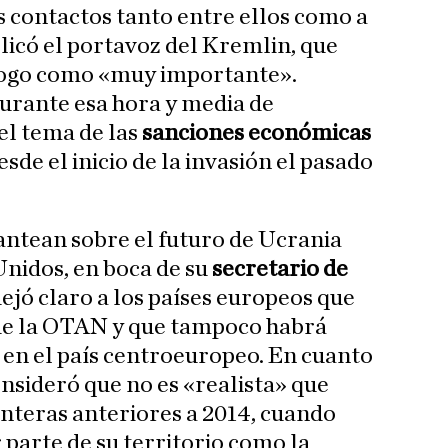
 contactos tanto entre ellos como a
plicó el portavoz del Kremlin, que
álogo como «muy importante».
urante esa hora y media de
el tema de las
sanciones económicas
esde el inicio de la invasión el pasado
lantean sobre el futuro de Ucrania
Unidos, en boca de su
secretario de
dejó claro a los países europeos que
de la OTAN y que tampoco habrá
en el país centroeuropeo. En cuanto
onsideró que no es «realista» que
onteras anteriores a 2014, cuando
parte de su territorio como la