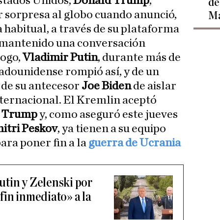
Estados Unidos,
Donald Trump
,
de
or sorpresa al globo cuando anunció,
Ma
 habitual, a través de su plataforma
a mantenido una conversación
logo,
Vladimir Putin
, durante más de
tadounidense rompió así, y de un
 de su antecesor
Joe Biden
de aislar
ternacional. El Kremlin aceptó
e
Trump
y, como aseguró este jueves
itri Peskov
, ya tienen a su equipo
ra poner fin a la
guerra de Ucrania
tin y Zelenski por
fin inmediato» a la