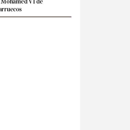
 Mohamed VI de
rruecos