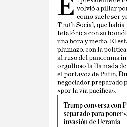
e
l presidente de 
volvió a pillar p
como suele ser ya
Truth Social, que habí
telefónica con su homó
una hora y media. El es
plumazo, con la política
al ruso del panorama in
orgulloso la llamada d
el portavoz de Putin,
Dm
negociador preparado pa
«por la vía pacífica».
Trump conversa con Pu
separado para poner «
invasión de Ucrania