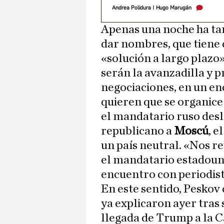
Andrea Polidura
|
Hugo Marugán
Apenas una noche ha t
dar nombres, que tiene 
«solución a largo plazo»
serán la avanzadilla y 
negociaciones, en un en
quieren que se organice
el mandatario ruso desl
republicano a
Moscú
, 
un país neutral. «Nos r
el mandatario estadoun
encuentro con periodist
En este sentido, Pesko
ya explicaron ayer tras
llegada de Trump a la 