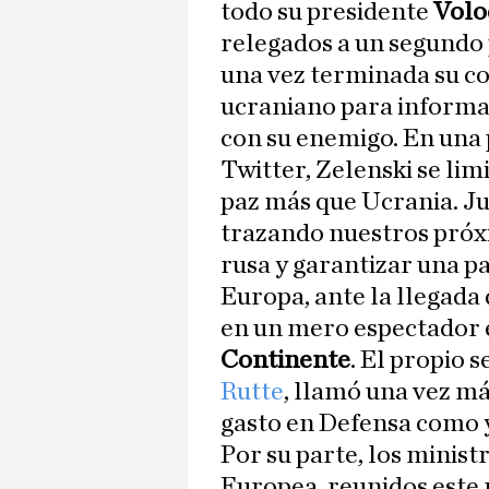
todo su presidente
Volo
relegados a un segundo 
una vez terminada su co
ucraniano para informar
con su enemigo. En una 
Twitter, Zelenski se lim
paz más que Ucrania. J
trazando nuestros próx
rusa y garantizar una p
Europa, ante la llegada
en un mero espectador en
Continente
. El propio 
Rutte
, llamó una vez má
gasto en Defensa como 
Por su parte, los minist
Europea, reunidos este 