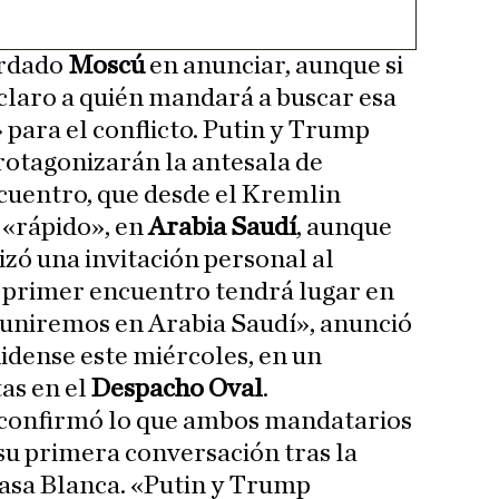
ardado
Moscú
en anunciar, aunque si
claro a quién mandará a buscar esa
 para el conflicto. Putin y Trump
protagonizarán la antesala de
cuentro, que desde el Kremlin
 «rápido», en
Arabia Saudí
, aunque
izó una invitación personal al
el primer encuentro tendrá lugar en
euniremos en Arabia Saudí», anunció
idense este miércoles, en un
as en el
Despacho Oval
.
v confirmó lo que ambos mandatarios
 su primera conversación tras la
Casa Blanca. «Putin y Trump