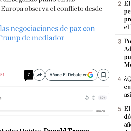
El
Europa observa el conflicto desde
pe
pr
el
e las negociaciones de paz con
 Trump de mediador
Po
Ad
pu
Me
:51
7
Añade El Debate en
Compartir
Save
¿Q
en
as
El
dó
añ