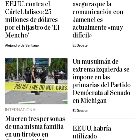
EE.UU. contra el
asegura que la
Cártel Jalisco: 25
comunicación con
millones de dólares
Jamenei es
por el hijastro de 'El
actualmente «muy
Mencho'
difícil»
Alejandro de Santiago
El Debate
Un musulmán de
extrema izquierda se
impone en las
primarias del Partido
Demócrata al Senado
en Míchigan
INTERNACIONAL
El Debate
Mueren tres personas
de una misma familia
EE.UU. habría
en un tiroteo en
utilizado