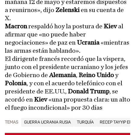
mañana 12 de mayo y estaremos dispuestos
a reunirnos», dijo
Zelenski
en su cuenta de
X.
Macron
respaldó hoy la postura de
Kiev
al
afirmar que «no puede haber
negociaciones» de paz en
Ucrania
«mientras
las armas están hablando».
El dirigente francés recordó que la víspera,
junto con el presidente ucraniano y los jefes
de Gobierno de
Alemania
,
Reino Unido
y
Polonia
, y con el acuerdo telefónico con el
presidente de EE.UU.,
Donald Trump
, se
acordó en
Kiev
«una propuesta clara: un alto
el fuego incondicional» por 30 días
TEMAS
GUERRA UCRANIA RUSIA
TURQUÍA
RECEP TAYYIP ER