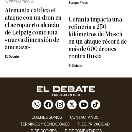
INTERNACIONAL
Europa Press
Alemania califica el
ataque con un dron en
Ucrania impacta una
el aeropuerto alemán
refinería a 250
de Leipzig como una
kilómetros de Moscú
«nueva dimensión de
en un ataque récord de
amenaza»
más de 600 drones
contra Rusia
El Debate
El Debate
QUIÉNES SOMOS
CONTÁCTANOS
TÉRMINOS Y CONDICIONES
P. DE PRIVACIDAD
P. DE COOKIES
P. DE COMENTARIOS