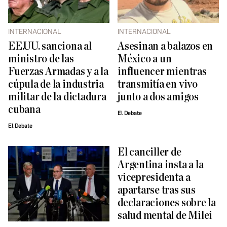
INTERNACIONAL
INTERNACIONAL
EE.UU. sanciona al
Asesinan a balazos en
ministro de las
México a un
Fuerzas Armadas y a la
influencer mientras
cúpula de la industria
transmitía en vivo
militar de la dictadura
junto a dos amigos
cubana
El Debate
El Debate
El canciller de
Argentina insta a la
vicepresidenta a
apartarse tras sus
declaraciones sobre la
salud mental de Milei