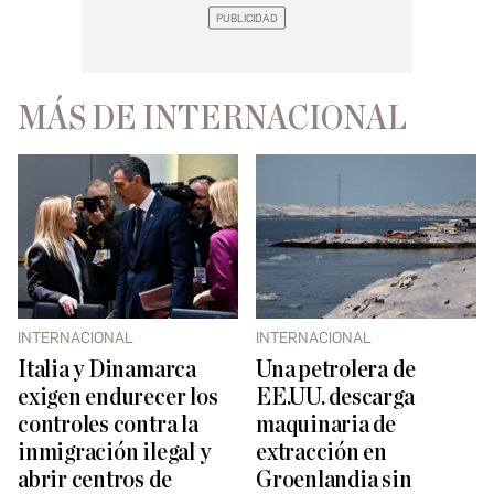
MÁS DE INTERNACIONAL
INTERNACIONAL
INTERNACIONAL
Italia y Dinamarca
Una petrolera de
exigen endurecer los
EE.UU. descarga
controles contra la
maquinaria de
inmigración ilegal y
extracción en
abrir centros de
Groenlandia sin