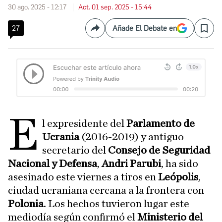
30 ago. 2025 - 12:17
Act. 01 sep. 2025 - 15:44
27
Añade El Debate en
Compartir
Save
E
l expresidente del
Parlamento de
Ucrania
(2016-2019)
y antiguo
secretario del
Consejo de Seguridad
Nacional y Defensa
,
Andri Parubi
, ha sido
asesinado este viernes a tiros en
Leópolis
,
ciudad ucraniana cercana a la frontera con
Polonia
. Los hechos tuvieron lugar este
mediodía según confirmó el
Ministerio del