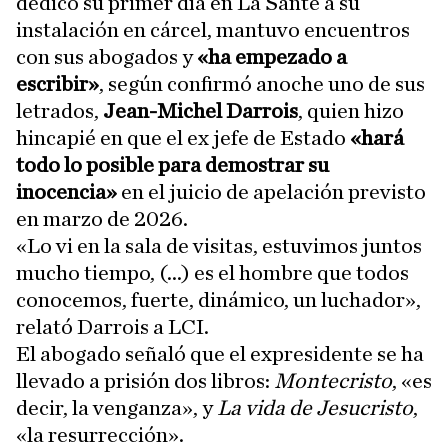
dedicó su primer día en La Santé a su
instalación en cárcel, mantuvo encuentros
con sus abogados y
«ha empezado a
escribir»
, según confirmó anoche uno de sus
letrados,
Jean-Michel Darrois
, quien hizo
hincapié en que el ex jefe de Estado
«hará
todo lo posible para demostrar su
inocencia»
en el juicio de apelación previsto
en marzo de 2026.
«Lo vi en la sala de visitas, estuvimos juntos
mucho tiempo, (...) es el hombre que todos
conocemos, fuerte, dinámico, un luchador»,
relató Darrois a LCI.
El abogado señaló que el expresidente se ha
llevado a prisión dos libros:
Montecristo
, «es
decir, la venganza», y
La vida de Jesucristo
,
«la resurrección».