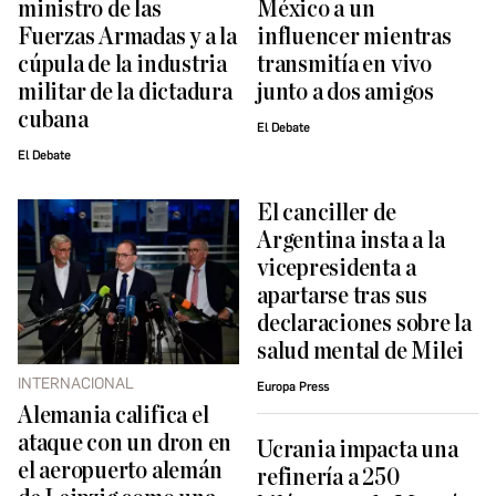
ministro de las
México a un
Fuerzas Armadas y a la
influencer mientras
cúpula de la industria
transmitía en vivo
militar de la dictadura
junto a dos amigos
cubana
El Debate
El Debate
El canciller de
Argentina insta a la
vicepresidenta a
apartarse tras sus
declaraciones sobre la
salud mental de Milei
INTERNACIONAL
Europa Press
Alemania califica el
ataque con un dron en
Ucrania impacta una
el aeropuerto alemán
refinería a 250