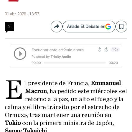
01 abr. 2026 - 13:57
2
Añade El Debate en
Compartir
Save
E
l presidente de Francia,
Emmanuel
Macron
, ha pedido este miércoles «el
retorno a la paz, un alto el fuego y la
calma y el libre tránsito por el estrecho de
Ormuz», tras mantener una reunión en
Tokio
con la primera ministra de Japón,
Sanae Takaichi
.