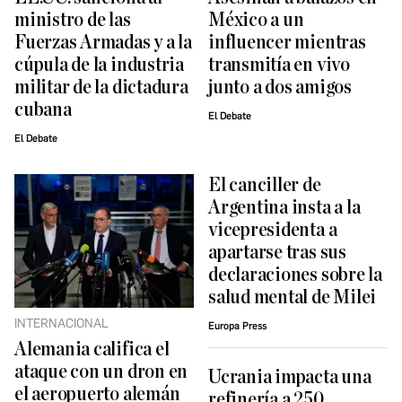
ministro de las
México a un
Fuerzas Armadas y a la
influencer mientras
cúpula de la industria
transmitía en vivo
militar de la dictadura
junto a dos amigos
cubana
El Debate
El Debate
El canciller de
Argentina insta a la
vicepresidenta a
apartarse tras sus
declaraciones sobre la
salud mental de Milei
INTERNACIONAL
Europa Press
Alemania califica el
ataque con un dron en
Ucrania impacta una
el aeropuerto alemán
refinería a 250