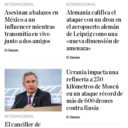
INTERNACIONAL
INTERNACIONAL
Asesinan a balazos en
Alemania califica el
México a un
ataque con un dron en
influencer mientras
el aeropuerto alemán
transmitía en vivo
de Leipzig como una
junto a dos amigos
«nueva dimensión de
amenaza»
El Debate
El Debate
Ucrania impacta una
refinería a 250
kilómetros de Moscú
en un ataque récord de
más de 600 drones
contra Rusia
INTERNACIONAL
El Debate
El canciller de