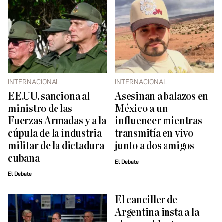
INTERNACIONAL
INTERNACIONAL
EE.UU. sanciona al
Asesinan a balazos en
ministro de las
México a un
Fuerzas Armadas y a la
influencer mientras
cúpula de la industria
transmitía en vivo
militar de la dictadura
junto a dos amigos
cubana
El Debate
El Debate
El canciller de
Argentina insta a la