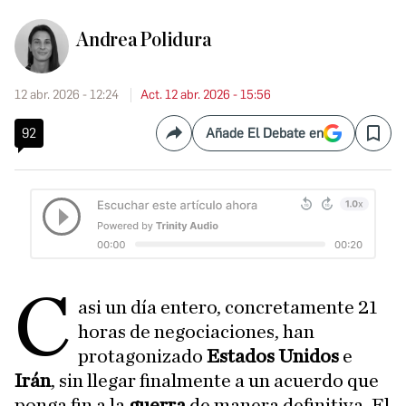
Andrea Polidura
12 abr. 2026 - 12:24
Act. 12 abr. 2026 - 15:56
92
Añade El Debate en
Compartir
Save
C
asi un día entero, concretamente 21
horas de negociaciones, han
protagonizado
Estados Unidos
e
Irán
, sin llegar finalmente a un acuerdo que
ponga fin a la
guerra
de manera definitiva. El