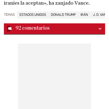
iraníes la aceptan», ha zanjado Vance.
TEMAS
ESTADOS UNIDOS
DONALD TRUMP
IRÁN
J. D. VANC
92
comentarios