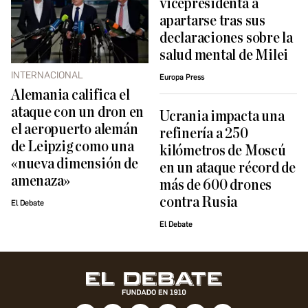
vicepresidenta a
apartarse tras sus
declaraciones sobre la
salud mental de Milei
INTERNACIONAL
Europa Press
Alemania califica el
ataque con un dron en
Ucrania impacta una
el aeropuerto alemán
refinería a 250
de Leipzig como una
kilómetros de Moscú
«nueva dimensión de
en un ataque récord de
amenaza»
más de 600 drones
contra Rusia
El Debate
El Debate