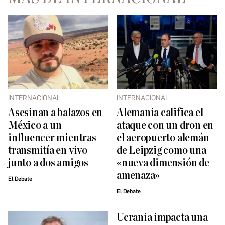
INTERNACIONAL
INTERNACIONAL
Asesinan a balazos en
Alemania califica el
México a un
ataque con un dron en
influencer mientras
el aeropuerto alemán
transmitía en vivo
de Leipzig como una
junto a dos amigos
«nueva dimensión de
amenaza»
El Debate
El Debate
Ucrania impacta una