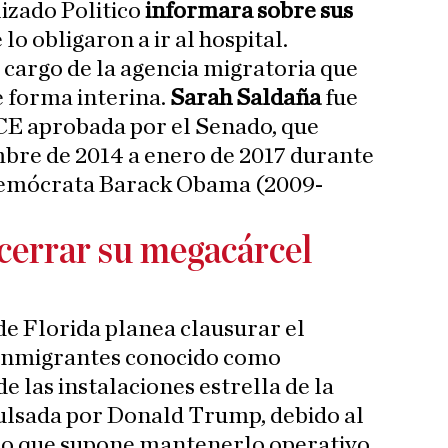
lizado Politico
informara sobre sus
e lo obligaron a ir al hospital.
a cargo de la agencia migratoria que
 forma interina.
Sarah Saldaña
fue
ICE aprobada por el Senado, que
mbre de 2014 a enero de 2017 durante
demócrata Barack Obama (2009-
 cerrar su megacárcel
de Florida planea clausurar el
 inmigrantes conocido como
de las instalaciones estrella de la
pulsada por Donald Trump, debido al
o que supone mantenerlo operativo