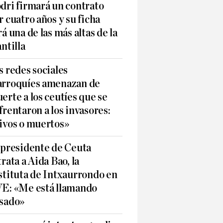
dri firmará un contrato
r cuatro años y su ficha
rá una de las más altas de la
antilla
s redes sociales
rroquíes amenazan de
erte a los ceutíes que se
frentaron a los invasores:
ivos o muertos»
 presidente de Ceuta
trata a Aida Bao, la
stituta de Intxaurrondo en
E: «Me está llamando
sado»