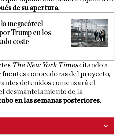
ués de su apertura
.
 la megacárcel
por Trump en los
vado coste
rtes
The New York Times
citando a
y fuentes conocedoras del proyecto,
grantes detenidos comenzará el
el desmantelamiento de la
 cabo en las semanas posteriores
.