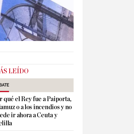
ÁS LEÍDO
BATE
r qué el Rey fue a Paiporta,
amuz o a los incendios y no
ede ir ahora a Ceuta y
lilla