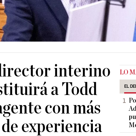
irector interino
LO M
stituirá a Todd
EL DE
Po
agente con más
Ad
pu
 de experiencia
Me