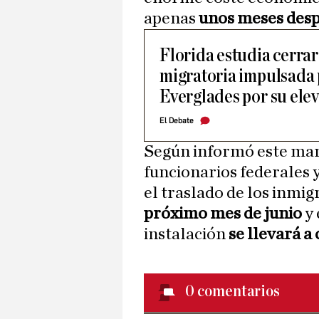
apenas
unos meses desp
Florida estudia cerrar
migratoria impulsada 
Everglades por su ele
El Debate
Según informó este ma
funcionarios federales 
el traslado de los inmi
próximo mes de junio
y 
instalación
se llevará a
0
comentarios