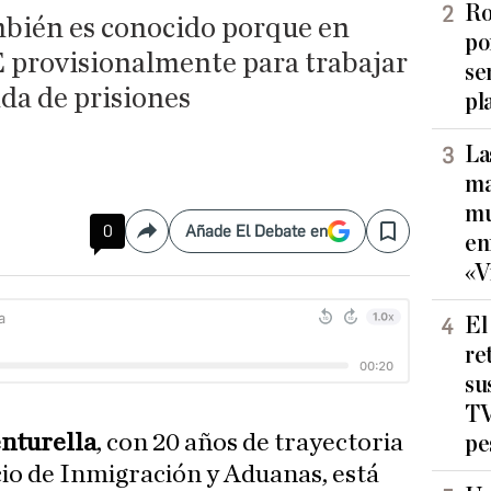
Ro
mbién es conocido porque en
po
E provisionalmente para trabajar
se
da de prisiones
pl
La
ma
mu
0
Añade El Debate en
Compartir
Save
en
«V
El
re
su
TV
nturella
, con 20 años de trayectoria
pe
cio de Inmigración y Aduanas, está