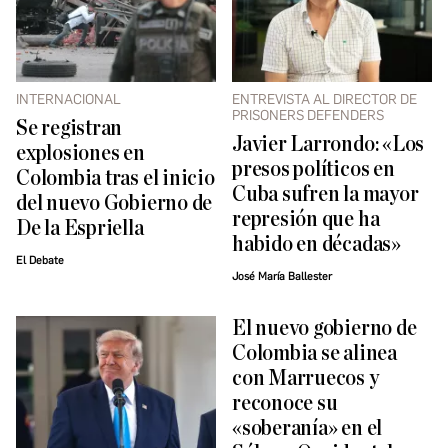
INTERNACIONAL
ENTREVISTA AL DIRECTOR DE
PRISONERS DEFENDERS
Se registran
Javier Larrondo: «Los
explosiones en
presos políticos en
Colombia tras el inicio
Cuba sufren la mayor
del nuevo Gobierno de
represión que ha
De la Espriella
habido en décadas»
El Debate
José María Ballester
El nuevo gobierno de
Colombia se alinea
con Marruecos y
reconoce su
«soberanía» en el