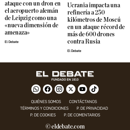
ataque con un dron en
Ucrania impacta una
el aeropuerto alemán
refinería a 250
de Leipzig como una
kilómetros de Moscú
«nueva dimensión de
en un ataque récord de
amenaza»
más de 600 drones
contra Rusia
El Debate
El Debate
QUIÉNES SOMOS
CONTÁCTANOS
TÉRMINOS Y CONDICIONES
P. DE PRIVACIDAD
P. DE COOKIES
P. DE COMENTARIOS
© eldebate.com