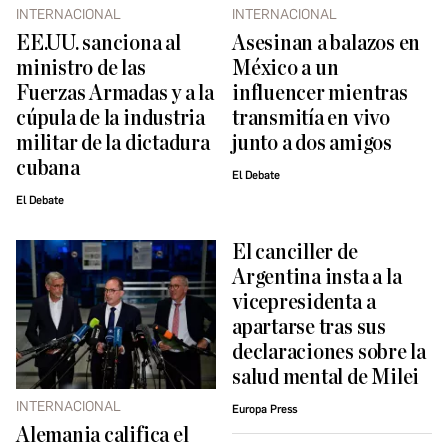
INTERNACIONAL
INTERNACIONAL
EE.UU. sanciona al
Asesinan a balazos en
ministro de las
México a un
Fuerzas Armadas y a la
influencer mientras
cúpula de la industria
transmitía en vivo
militar de la dictadura
junto a dos amigos
cubana
El Debate
El Debate
El canciller de
Argentina insta a la
vicepresidenta a
apartarse tras sus
declaraciones sobre la
salud mental de Milei
INTERNACIONAL
Europa Press
Alemania califica el