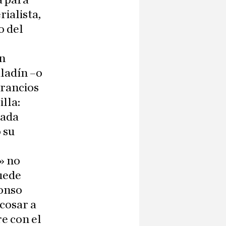
a para
ialista,
o del
un
aladín –o
 rancios
lla:
zada
 su
» no
puede
lonso
cosar a
e con el