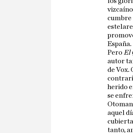
los glor
vizcaíno
cumbre d
estelare
promover
España.
Pero
El
autor t
de Vox. 
contrari
herido e
se enfre
Otomano 
aquel dí
cubierta
tanto, a