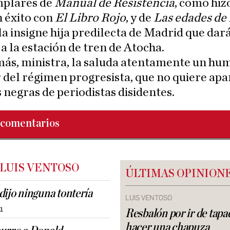
mplares de
Manual de Resistencia
, como hi
 éxito con
El Libro Rojo
, y de
Las edades de
la insigne hija predilecta de Madrid que dar
 la estación de tren de Atocha.
ás, ministra, la saluda atentamente un hu
 del régimen progresista, que no quiere apa
as negras de periodistas disidentes.
comentarios
 LUIS VENTOSO
ÚLTIMAS OPINION
dijo ninguna tontería
LUIS VENTOSO
51
Resbalón por ir de tapad
hacer una chapuza