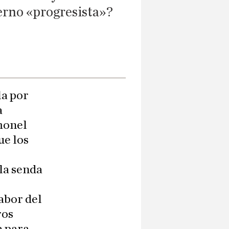
erno «progresista»?
la por
a
monel
ue los
la senda
abor del
ros