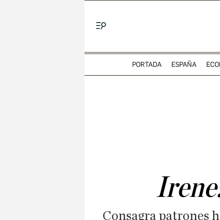
Menú
PORTADA
ESPAÑA
ECO
Irene:
Consagra patrones he