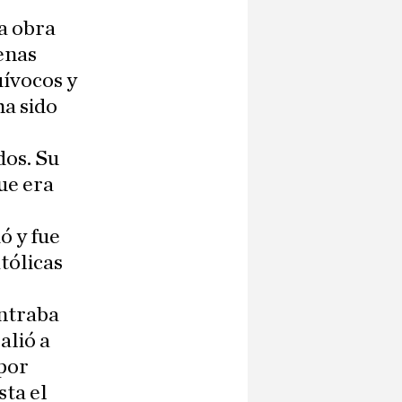
la obra
enas
uívocos y
ha sido
dos. Su
ue era
ó y fue
tólicas
ontraba
alió a
 por
sta el