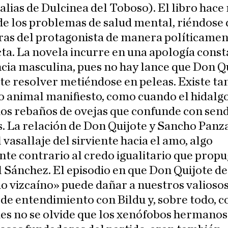
 alias de Dulcinea del Toboso). El libro hace
de los problemas de salud mental, riéndose 
ras del protagonista de manera políticame
ta. La novela incurre en una apología const
ncia masculina, pues no hay lance que Don Q
te resolver metiéndose en peleas. Existe t
 animal manifiesto, como cuando el hidalg
dos rebaños de ovejas que confunde con sen
s. La relación de Don Quijote y Sancho Panz
 vasallaje del sirviente hacia el amo, algo
te contrario al credo igualitario que propu
Sánchez. El episodio en que Don Quijote de
o vizcaíno» puede dañar a nuestros valioso
de entendimiento con Bildu y, sobre todo, c
es no se olvide que los xenófobos hermanos