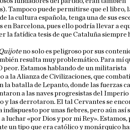
iosos fundadores del partido, eran también
s). Tampoco puede permitirse que el libro, 
e la cultura española, tenga una de sus esc
s en Barcelona, pues ello podría llevar a eq
 la fatídica tesis de que Cataluña siempre 
 Quijote
no solo es peligroso por sus conteni
ambién resulta muy problemático. Para mí q
O peor. Estamos hablando de un militarista
o a la Alianza de Civilizaciones, que combati
n la batalla de Lepanto, donde las fuerzas ca
ntaron a las naves progresistas del Imperio
y las derrotaron. El tal Cervantes se enc
a indispuesto por unas fiebres, pero aún así s
 a luchar «por Dios y por mi Rey». Estamos,
nte un tipo que era católico y monárquico ha