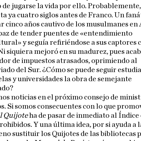
de jugarse la vida por ello. Probablemente,
ta ya cuatro siglos antes de Franco. Un faná
ar cinco años cautivo de los musulmanes en
apaz de tender puentes de «entendimiento
tural» y seguía refiriéndose a sus captores
i siquiera mejoró en su madurez, pues acab
dor de impuestos atrasados, oprimiendo al
iado del Sur. ¿Cómo se puede seguir estudi
elas y universidades la obra de semejante
ado?
s noticias en el próximo consejo de minist
os. Si somos consecuentes con lo que prom
l Quijote
ha de pasar de inmediato al Índice
rohibidos. Y una última idea, por si ayuda a l
eno sustituir los Quijotes de las bibliotecas 