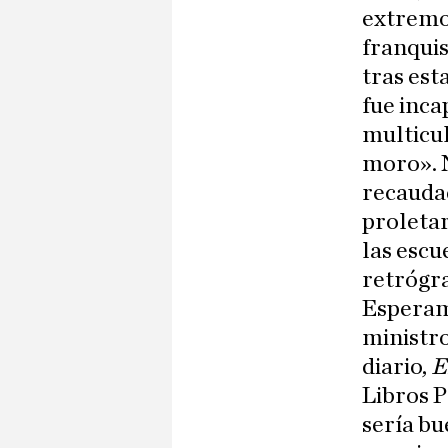
extremo 
franquis
tras est
fue inc
multicul
moro». N
recauda
proletar
las escu
retrógr
Esperamo
ministr
diario,
E
Libros P
sería bu