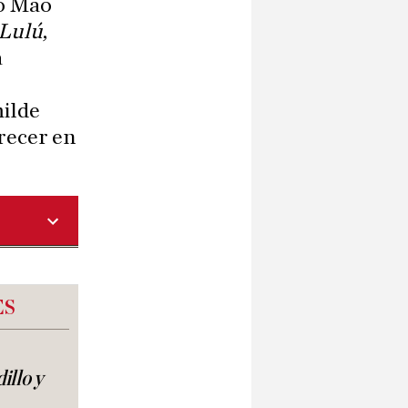
zo Mao
 Lulú
,
á
milde
recer en
ES
illo y