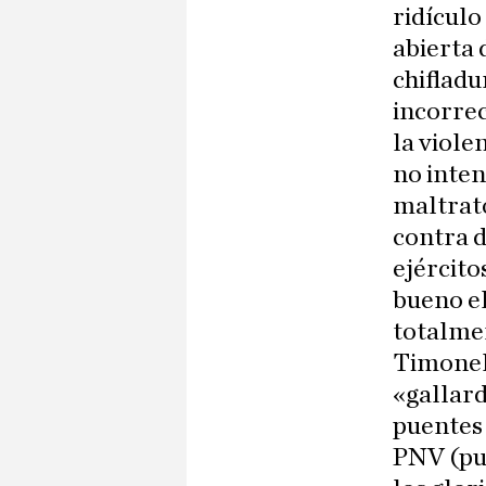
ridículo
abierta 
chifladu
incorrec
la viole
no inten
maltrato
contra 
ejército
bueno el
totalmen
Timonel 
«gallard
puentes 
PNV (pu