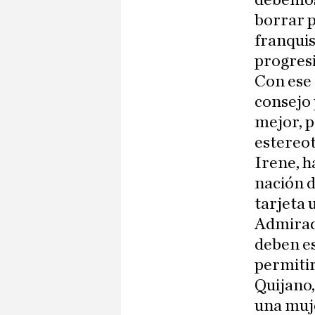
debemos
borrar p
franquis
progres
Con ese 
consejo 
mejor, p
estereot
Irene, h
nación d
tarjeta 
Admirada
deben es
permitir
Quijano,
una muje