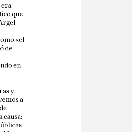
 era
tico que
 Argel
 como «el
ó de
ando en
ras y
ovemos a
 de
a causa:
públicas