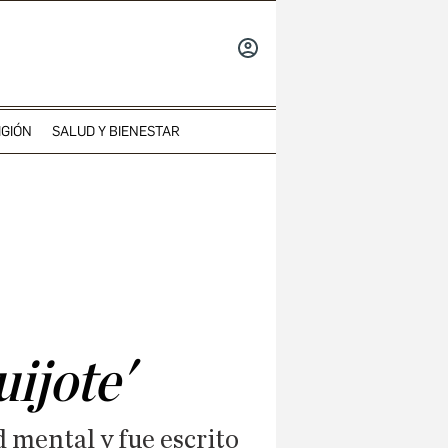
INICIAR
SESIÓN
IGIÓN
SALUD Y BIENESTAR
uijote'
 mental y fue escrito