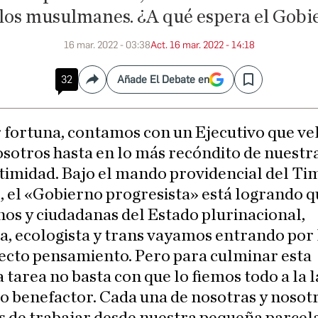
los musulmanes. ¿A qué espera el Gobi
16 mar. 2022 - 03:38
Act. 16 mar. 2022 - 14:18
32
Añade El Debate en
Compartir
Save
 fortuna, contamos con un Ejecutivo que ve
sotros hasta en lo más recóndito de nuestr
timidad. Bajo el mando providencial del Ti
 el «Gobierno progresista» está logrando q
os y ciudadanas del Estado plurinacional,
a, ecologista y trans vayamos entrando por 
ecto pensamiento. Pero para culminar esta
tarea no basta con que lo fiemos todo a la l
o benefactor. Cada una de nosotras y nosot