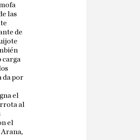
 mofa
de las
nte
ante de
uijote
ambién
o carga
dos
a da por
gna el
rrota al
s
on el
 Arana,