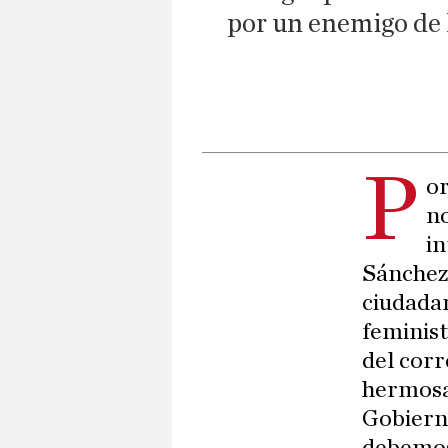
por un enemigo de 
P
or
no
in
Sánchez,
ciudadan
feminist
del corr
hermosa 
Gobiern