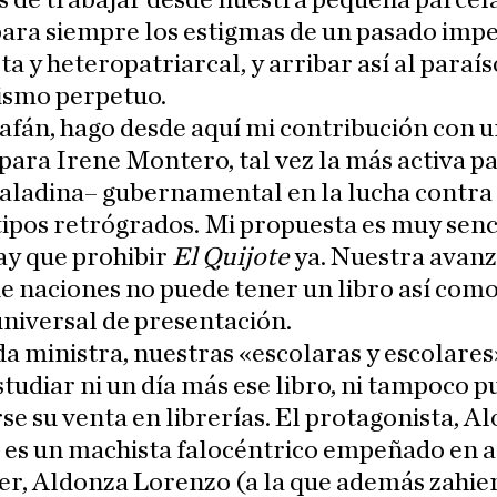
 de trabajar desde nuestra pequeña parcel
ara siempre los estigmas de un pasado imper
ta y heteropatriarcal, y arribar así al paraís
ismo perpetuo.
afán, hago desde aquí mi contribución con 
para Irene Montero, tal vez la más activa p
aladina– gubernamental en la lucha contra
ipos retrógrados. Mi propuesta es muy senci
ay que prohibir
El Quijote
ya. Nuestra avan
e naciones no puede tener un libro así como
universal de presentación.
 ministra, nuestras «escolaras y escolares
tudiar ni un día más ese libro, ni tampoco 
se su venta en librerías. El protagonista, A
 es un machista falocéntrico empeñado en a
r, Aldonza Lorenzo (a la que además zahier