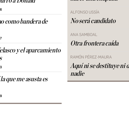
urro a Donald
06
ALFONSO USSÍA
No será candidato
ao como bandera de
ANA SAMBOAL
27
Otra frontera caída
lasco y el aparcamiento
s
RAMÓN PÉREZ-MAURA
Aquí ni se destituye ni 
03
nadie
 la que me asusta es
59