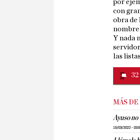
por eje
con gran
obra de 
nombre a
Y nada m
servidor
las list
32
MÁS DE
Ayuso no 
15/03/2022 - 03: