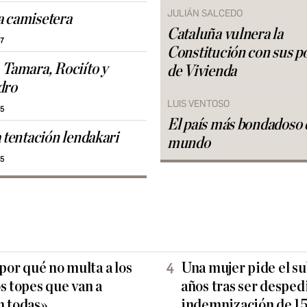
JULIÁN SALCEDO
 camisetera
Cataluña vulnera la
47
Constitución con sus po
 Tamara, Rociíto y
de Vivienda
dro
LUIS VENTOSO
25
El país más bondadoso 
a tentación lendakari
mundo
25
 por qué no multa a los
Una mujer pide el s
s topes que van a
años tras ser despe
n todas»
indemnización de 1