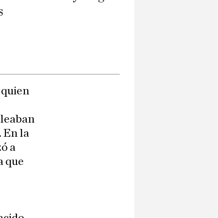
s
 quien
pleaban
. En la
ó a
a que