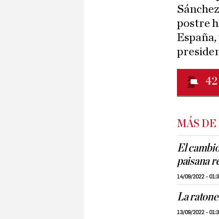
Sánchez.
postre h
España,
preside
42
MÁS DE
El cambio 
paisana r
14/09/2022 - 01:
La ratone
13/09/2022 - 01: