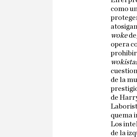
En el pr
como una
proteger
atosigan
woke
de
opera c
prohibir
wokista
cuestion
de la mu
prestigi
de Harr
Laborist
quema in
Los inte
de la iz