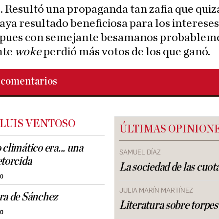
 Resultó una propaganda tan zafia que quizá
aya resultado beneficiosa para los intereses
 pues con semejante besamanos probableme
nte
woke
perdió más votos de los que ganó.
comentarios
 LUIS VENTOSO
ÚLTIMAS OPINION
climático era... una
SAMUEL DÍAZ
etorcida
La sociedad de las cuot
30
JULIA MARÍN MARTÍNEZ
ra de Sánchez
Literatura sobre torpes
30