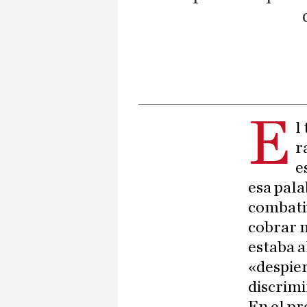
E
l
r
e
esa pal
combativ
cobrar m
estaba a
«despier
discrimi