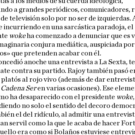
tas a los medios de su cuerda ideológica,
ndo a grandes periódicos, comunicadores, r
de televisión solo por no ser de izquierdas. 
e incurriendo en una sarcástica paradoja, el
nte
woke
ha comenzado a denunciar que es 
maginaria conjura mediática, auspiciada por
os» que pretenden acabar con él.
oncedió anoche una entrevista a La Sexta, te
te contra su partido. Rajoy también pasó en
 platós al rojo vivo (además de dar entrevis
a
Cadena Ser
en varias ocasiones). Ese eleme
mo ha desaparecido con el presidente
woke
diendo no solo el sentido del decoro democr
bién el del ridículo, al admitir una entrevist
an servil como la que le acaba de hacer For
quello era como si Bolaños estuviese entrev