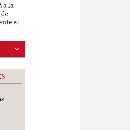
 a la
 de
nte el
ES
as