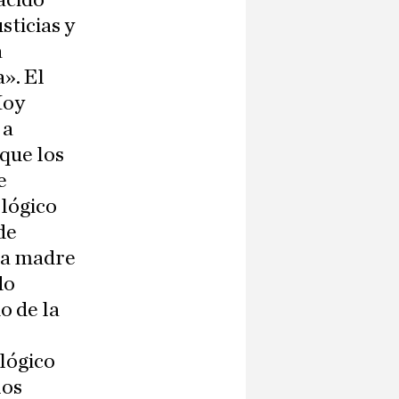
acido
ticias y
a
». El
Hoy
 a
 que los
e
ológico
de
 la madre
do
o de la
ológico
los