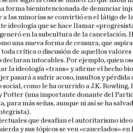
esente siglo la cosa se maleó. Lo que había n
 forma bienintencionada de denunciar injus
 a las minorías se convirtió en el látigo de l
te ideología que se hace llamar «progresista
generó en la subcultura de la cancelación. 
omo una nueva forma de censura, que aspira
 toda crítica o discusión de aquellos valores
s
declaran intocables. Por ejemplo, quien os
ar la ideología «trans» y afirme el hecho bi
jer pasará a sufrir acoso, insultos y pérdida 
o social, como le ha ocurrido a J.K. Rowling,
y Potter (una importante donante del Parti
a, para más señas, aunque ni así se ha salvad
tegrista).
lectuales que desafían el autoritarismo ide
quierda y sus tópicos se ven «cancelados» en 