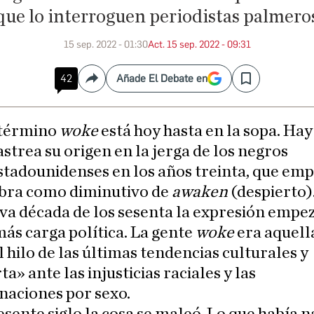
que lo interroguen periodistas palmero
15 sep. 2022 - 01:30
Act. 15 sep. 2022 - 09:31
42
Añade El Debate en
Compartir
Save
 término
woke
está hoy hasta en la sopa. Hay
astrea su origen en la jerga de los negros
stadounidenses en los años treinta, que em
abra como diminutivo de
awaken
(despierto)
a década de los sesenta la expresión empez
ás carga política. La gente
woke
era aquell
l hilo de las últimas tendencias culturales y
ta» ante las injusticias raciales y las
naciones por sexo.