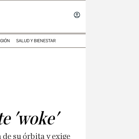
INICIAR
SESIÓN
IGIÓN
SALUD Y BIENESTAR
te 'woke'
 de su órbita y exige