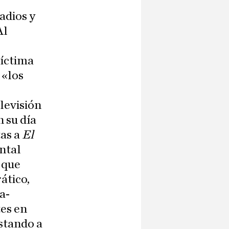
adios y
Al
víctima
 «los
levisión
 su día
tas a
El
ntal
, que
ático,
a-
tes en
istando a