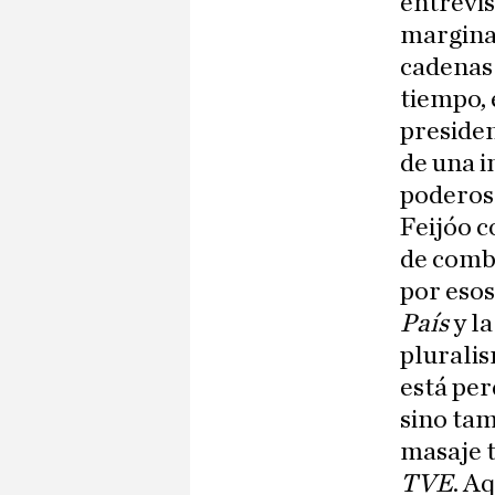
entrevis
margina
cadenas 
tiempo, 
preside
de una i
poderos
Feijóo c
de comba
por esos
País
y l
pluralis
está per
sino tam
masaje t
TVE
. A