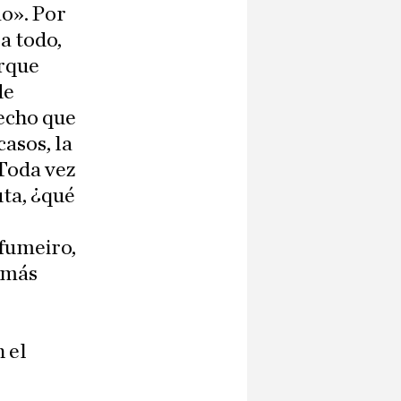
o». Por
a todo,
rque
de
hecho que
casos, la
 Toda vez
uta, ¿qué
afumeiro,
l más
n el