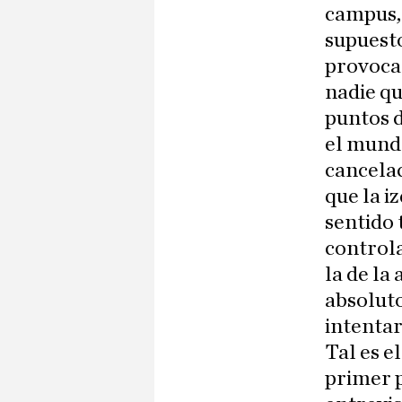
campus,
supuesto
provoca
nadie qu
puntos d
el mundo
cancelac
que la i
sentido 
controla
la de la
absoluto
intentar 
Tal es e
primer 