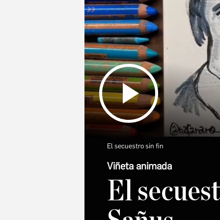
El secuestro sin fin
Viñeta animada
El secuest