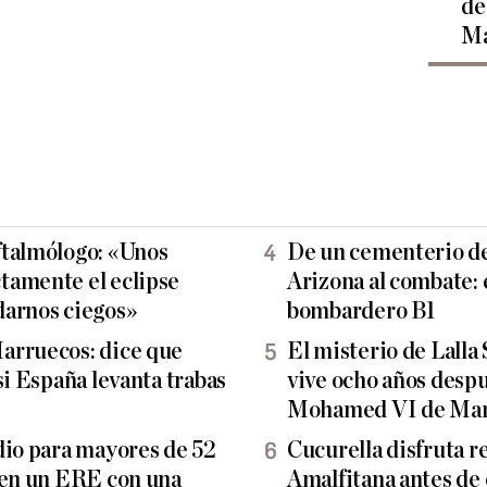
de
Ma
ftalmólogo: «Unos
De un cementerio de 
tamente el eclipse
Arizona al combate: 
darnos ciegos»
bombardero B1
arruecos: dice que
El misterio de Lalla
si España levanta trabas
vive ocho años despu
Mohamed VI de Mar
dio para mayores de 52
Cucurella disfruta r
 en un ERE con una
Amalfitana antes de