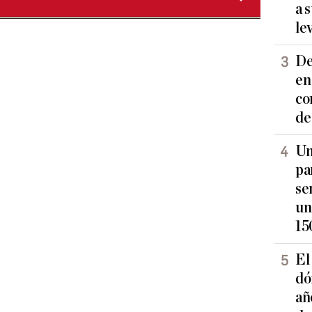
a 
le
De
en
co
de
Un
pa
se
un
15
El
dó
añ