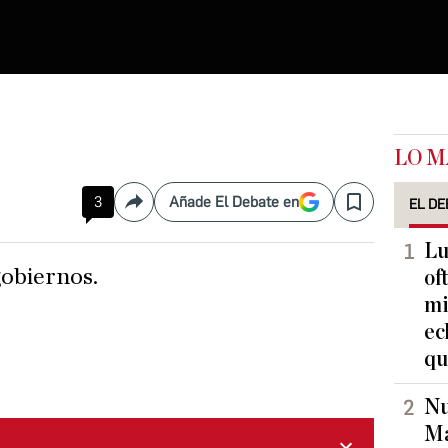
LO M
3
Añade El Debate en
EL DE
Compartir
Save
Lu
gobiernos.
of
mi
ec
qu
Nu
Ma