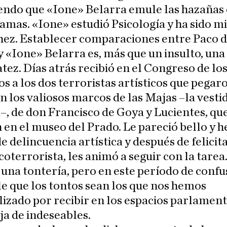
endo que «Ione» Belarra emule las hazañas
lamas. «Ione» estudió Psicología y ha sido m
ez. Establecer comparaciones entre Paco d
 «Ione» Belarra es, más que un insulto, una
tez. Días atrás recibió en el Congreso de lo
s a los dos terroristas artísticos que pegar
 los valiosos marcos de las Majas –la vestid
, de don Francisco de Goya y Lucientes, que
en el museo del Prado. Le pareció bello y h
de delincuencia artística y después de felicita
coterrorista, les animó a seguir con la tarea
 una tontería, pero en este período de confu
le que los tontos sean los que nos hemos
izado por recibir en los espacios parlament
ja de indeseables.