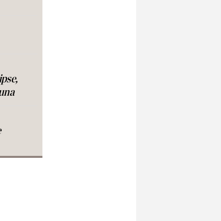
ipse,
luna
e