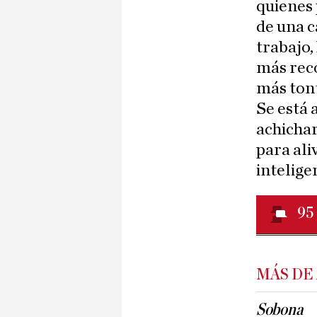
quienes 
de una c
trabajo,
más reco
más tont
Se está
achichar
para ali
intelige
95
MÁS DE
Sobona