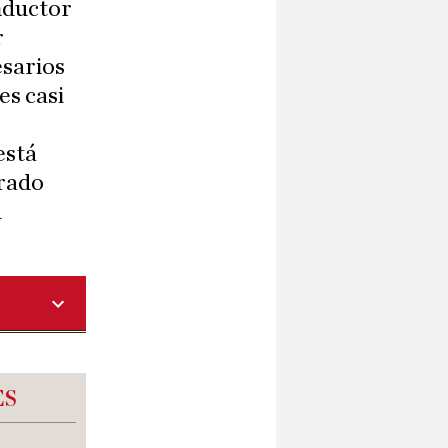
nductor
r
esarios
es casi
está
arado
u
ES