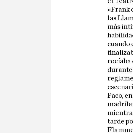
el Teatr
«Frank d
las Llam
más ínti
habilid
cuando e
finaliza
rocíaba 
durante
reglame
escenari
Paco, en
madrileñ
mientras
tarde po
Flammes