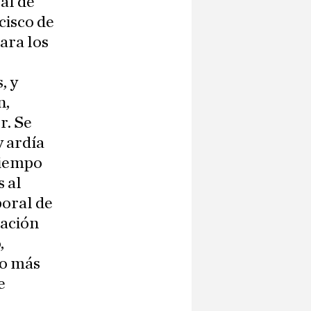
ral de
cisco de
ara los
, y
n,
r. Se
y ardía
tiempo
 al
poral de
uación
,
po más
e