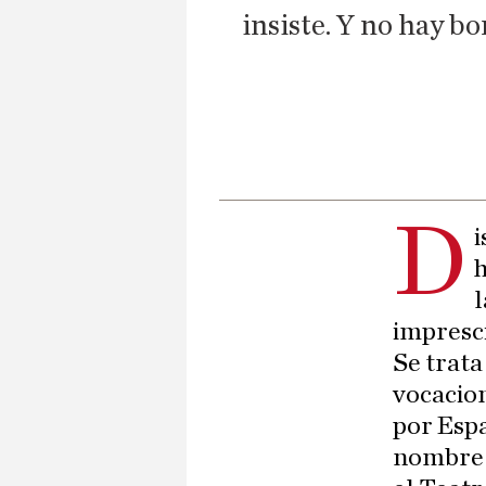
insiste. Y no hay b
D
l
impresci
Se trata
vocacion
por Espa
nombre 