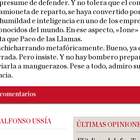
presume de defender. Y no tolera que el co
amioneta de reparto, se haya convertido po
 humildad e inteligencia en uno de los empr
nocidos del mundo. En ese aspecto, «Ione» 
a que Paco de las Llamas.
 achicharrando metafóricamente. Bueno, ya 
rada. Pero insiste. Y no hay bombero prep
viarla a manguerazos. Pese a todo, admiro s
ncia.
comentarios
 ALFONSO USSÍA
ÚLTIMAS OPINION