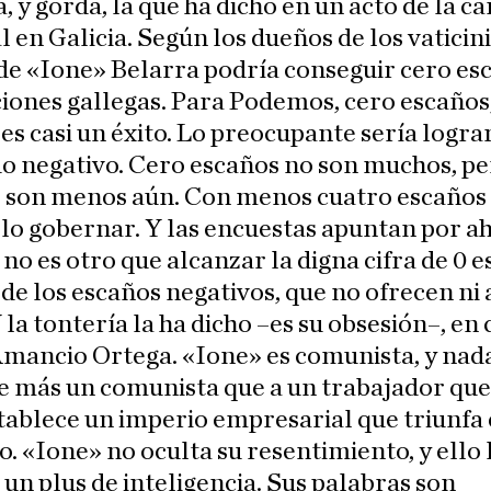
, y gorda, la que ha dicho en un acto de la 
l en Galicia. Según los dueños de los vaticini
de «Ione» Belarra podría conseguir cero es
ciones gallegas. Para Podemos, cero escaños
 es casi un éxito. Lo preocupante sería logra
o negativo. Cero escaños no son muchos, pe
, son menos aún. Con menos cuatro escaños 
llo gobernar. Y las encuestas apuntan por ah
 no es otro que alcanzar la digna cifra de 0 
 de los escaños negativos, que no ofrecen ni 
Y la tontería la ha dicho –es su obsesión–, en
Amancio Ortega. «Ione» es comunista, y nad
 más un comunista que a un trabajador que,
tablece un imperio empresarial que triunfa
. «Ione» no oculta su resentimiento, y ello 
un plus de inteligencia. Sus palabras son