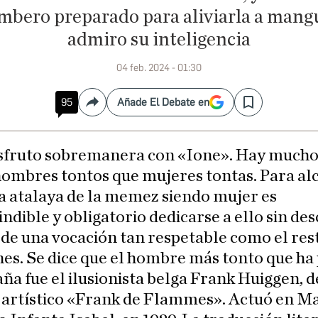
ombero preparado para aliviarla a mangu
admiro su inteligencia
04 feb. 2024 - 01:30
95
Añade El Debate en
Compartir
Save
isfruto sobremanera con «Ione». Hay much
hombres tontos que mujeres tontas. Para al
a atalaya de la memez siendo mujer es
ndible y obligatorio dedicarse a ello sin des
 de una vocación tan respetable como el rest
es. Se dice que el hombre más tonto que ha
ña fue el ilusionista belga Frank Huiggen, d
artístico «Frank de Flammes». Actuó en Ma