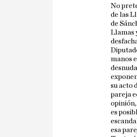
No pret
de las L
de Sánch
Llamas y
desfacha
Diputado
manos en
desnuda–
exponen 
su acto 
pareja e
opinión,
es posib
escandal
esa pare