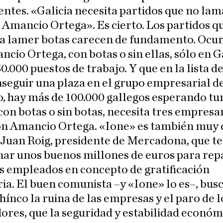
ntes. «Galicia necesita partidos que no lam
 Amancio Ortega». Es cierto. Los partidos q
 a lamer botas carecen de fundamento. Ocu
cio Ortega, con botas o sin ellas, sólo en G
0.000 puestos de trabajo. Y que en la lista d
seguir una plaza en el grupo empresarial d
 hay más de 100.000 gallegos esperando tu
 con botas o sin botas, necesita tres empres
n Amancio Ortega. «Ione» es también muy c
 Juan Roig, presidente de Mercadona, que t
nar unos buenos millones de euros para rep
s empleados en concepto de gratificación
ia. El buen comunista –y «Ione» lo es–, bus
ínco la ruina de las empresas y el paro de l
ores, que la seguridad y estabilidad económ