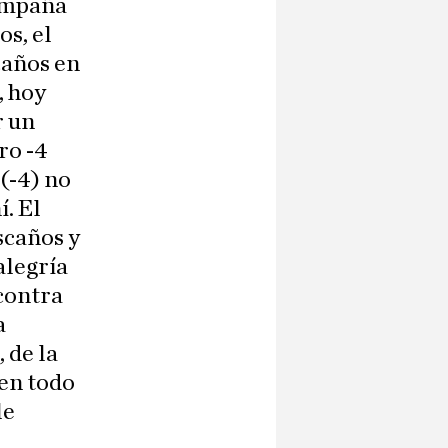
campaña
os, el
caños en
, hoy
r un
ro -4
(-4) no
í. El
escaños y
alegría
 contra
a
 de la
 en todo
le