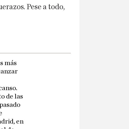
erazos. Pese a todo,
os más
canzar
canso.
o de las
 pasado
e
drid, en