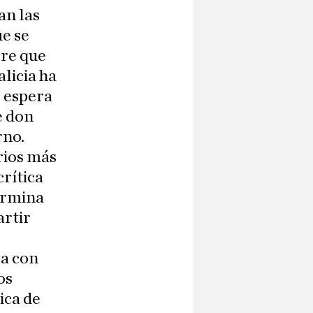
an las
ue se
rre que
alicia ha
e espera
e don
rno.
arios más
rítica
ermina
artir
ca con
os
ica de