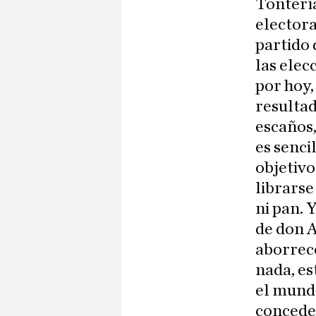
Tontería
electora
partido 
las elec
por hoy,
resultad
escaños
es senci
objetivo
librarse
ni pan. 
de don 
aborrece
nada, es
el mundo
concede 