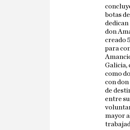
concluye
botas de
dedican
don Aman
creado 5
para con
Amancio,
Galicia,
como do
con don
de desti
entre su
voluntar
mayor ah
trabajad