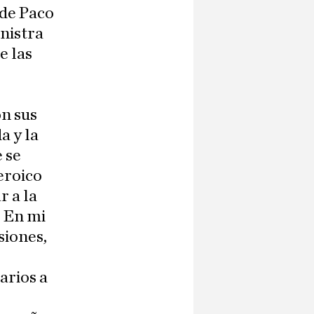
 de Paco
inistra
e las
s
on sus
a y la
 se
eroico
r a la
. En mi
siones,
arios a