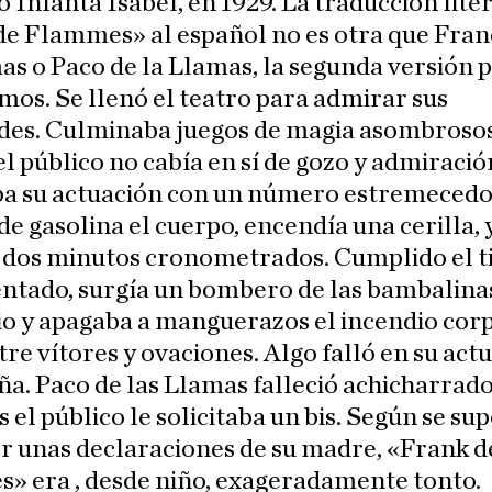
o Infanta Isabel, en 1929. La traducción lite
e Flammes» al español no es otra que Fran
as o Paco de la Llamas, la segunda versión p
mos. Se llenó el teatro para admirar sus
ades. Culminaba juegos de magia asombrosos
l público no cabía en sí de gozo y admiració
ba su actuación con un número estremecedo
de gasolina el cuerpo, encendía una cerilla, 
 dos minutos cronometrados. Cumplido el 
ntado, surgía un bombero de las bambalinas
o y apagaba a manguerazos el incendio cor
tre vítores y ovaciones. Algo falló en su act
a. Paco de las Llamas falleció achicharrado
 el público le solicitaba un bis. Según se su
r unas declaraciones de su madre, «Frank d
» era , desde niño, exageradamente tonto.