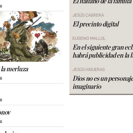
El italiano de la familia
30
JESÚS CABRERA
El precinto digital
EUGENIO MALLOL
En el siguiente gran ecl
habrá publicidad en la 
y la merluza
JESÚS HIGUERAS
Dios no es un personaj
30
imaginario
30
onov
30