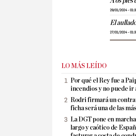
A os pies
29/01/2024 - 01:
El aullad
27/01/2024 - 01:
LO MÁS LEÍDO
Por qué el Rey fue a Pai
incendios y no puede ir 
Rodri firmará un contrat
ficha será una de las más 
La DGT pone en marcha 
largo y caótico de Espa
facturar a costa de con