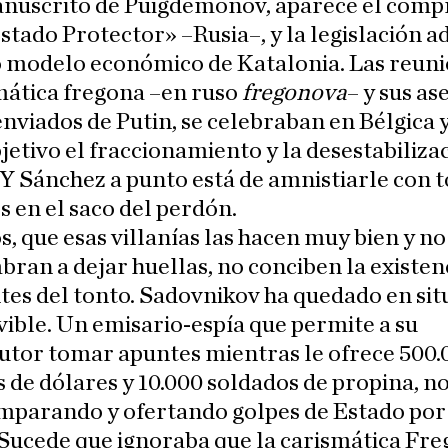
anuscrito de Puigdemonov, aparece el com
stado Protector» –Rusia–, y la legislación 
o modelo económico de Katalonia. Las reuni
mática fregona –en ruso
fregonova
– y sus as
enviados de Putin, se celebraban en Bélgica 
etivo el fraccionamiento y la desestabiliza
Y Sánchez a punto está de amnistiarle con t
s en el saco del perdón.
s, que esas villanías las hacen muy bien y no
ran a dejar huellas, no conciben la existen
tes del tonto. Sadovnikov ha quedado en sit
vible. Un emisario-espía que permite a su
utor tomar apuntes mientras le ofrece 500.
 de dólares y 10.000 soldados de propina, n
mparando y ofertando golpes de Estado por
Sucede que ignoraba que la carismática Fr