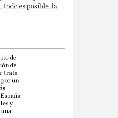
 todo es posible, la
rito de
ión de
e trata
o por un
más
a España
les y
n una