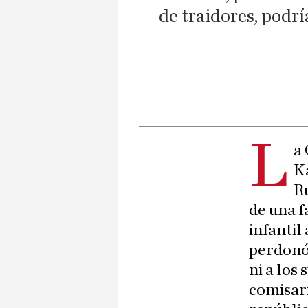
de traidores, podrí
L
a 
K
Ru
de una f
infantil
perdonó 
ni a los
comisari