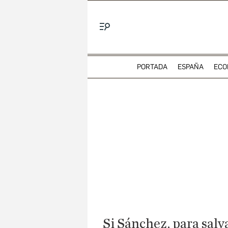
Menú
PORTADA
ESPAÑA
ECO
Si Sánchez, para sal