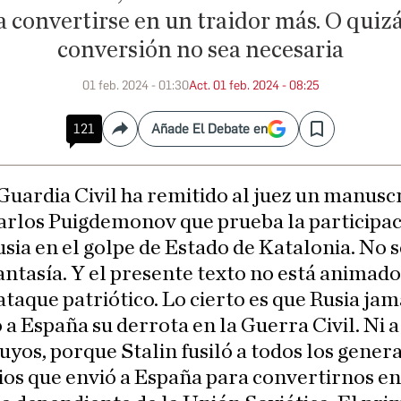
a convertirse en un traidor más. O quizá,
conversión no sea necesaria
01 feb. 2024 - 01:30
Act. 01 feb. 2024 - 08:25
121
Añade El Debate en
Compartir
Save
Guardia Civil ha remitido al juez un manusc
arlos Puigdemonov que prueba la participac
sia en el golpe de Estado de Katalonia. No s
antasía. Y el presente texto no está animad
 ataque patriótico. Lo cierto es que Rusia ja
a España su derrota en la Guerra Civil. Ni 
 suyos, porque Stalin fusiló a todos los genera
os que envió a España para convertirnos e