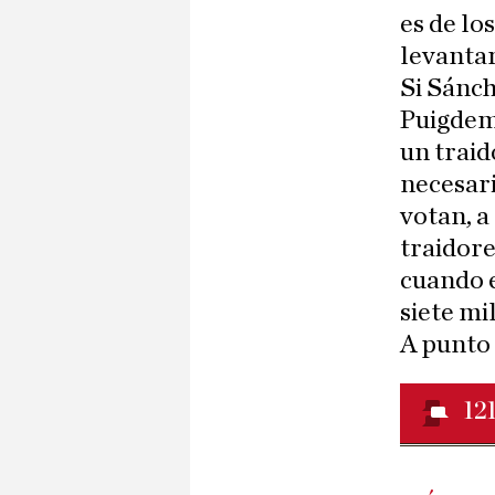
es de lo
levantar
Si Sánch
Puigdemo
un traid
necesari
votan, a
traidore
cuando 
siete mi
A punto 
12