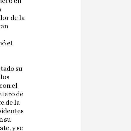
mero en
a
dor de la
tan
nó el
ctado su
 los
con el
etero de
e de la
sidentes
n su
te, y se