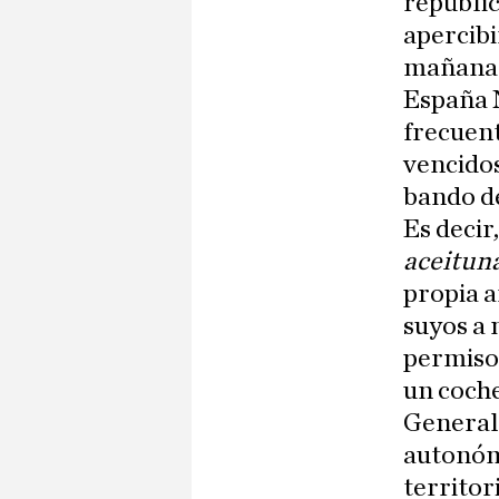
repúblic
apercibi
mañana s
España N
frecuent
vencidos
bando d
Es decir
aceitu
propia a
suyos a 
permiso
un coche
Generali
autonóm
territor