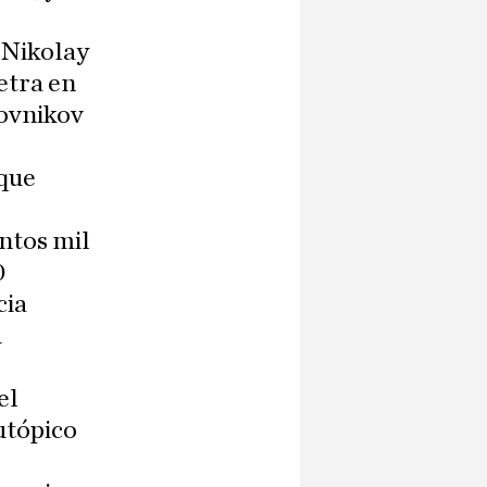
 Nikolay
etra en
dovnikov
 que
ntos mil
0
cia
u
el
utópico