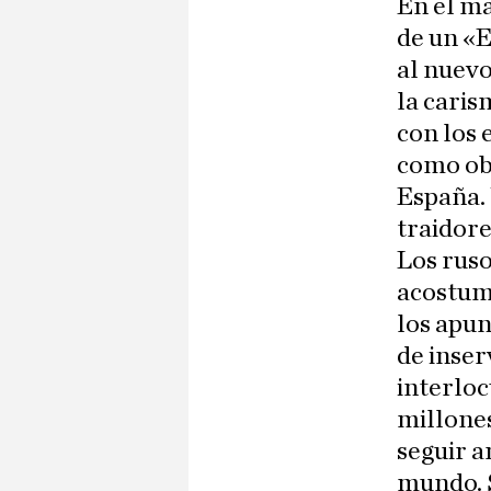
En el m
de un «E
al nuev
la caris
con los 
como obj
España. 
traidore
Los ruso
acostumb
los apun
de inser
interloc
millones
seguir a
mundo. 