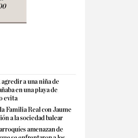
00
agredir a una niña de
añaba en una playa de
o evita
 la Familia Real con Jaume
ión a la sociedad balear
marroquíes amenazan de
 que se enfrentaron a los