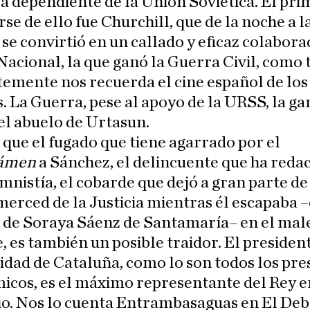
a dependiente de la Unión Soviética. El pri
rse de ello fue Churchill, que de la noche a l
e convirtió en un callado y eficaz colabora
acional, la que ganó la Guerra Civil, como 
emente nos recuerda el cine español de los
. La Guerra, pese al apoyo de la URSS, la ga
el abuelo de Urtasun.
, que el fugado que tiene agarrado por el
námen
a Sánchez, el delincuente que ha reda
mnistía, el cobarde que dejó a gran parte de
merced de la Justicia mientras él escapaba –
 de Soraya Sáenz de Santamaría– en el mal
, es también un posible traidor. El president
dad de Cataluña, como lo son todos los pre
icos, es el máximo representante del Rey e
io. Nos lo cuenta Entrambasaguas en El Deba