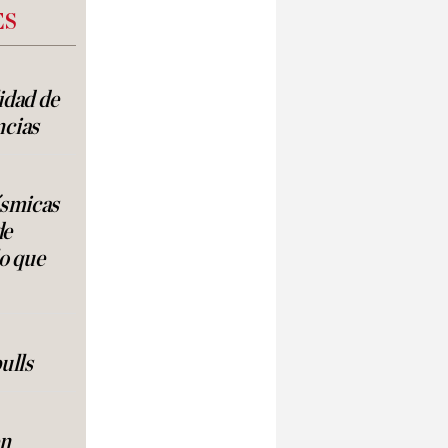
ES
lidad de
ncias
ísmicas
de
lo que
ulls
en