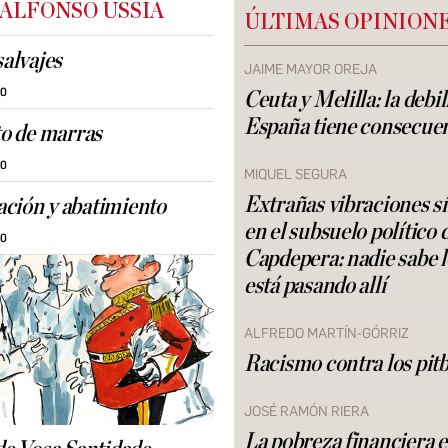
 ALFONSO USSÍA
ÚLTIMAS OPINION
salvajes
JAIME MAYOR OREJA
30
Ceuta y Melilla: la debi
España tiene consecue
to de marras
30
MIQUEL SEGURA
Extrañas vibraciones s
ción y abatimiento
en el subsuelo político 
30
Capdepera: nadie sabe 
está pasando allí
ALFREDO MARTÍN-GÓRRIZ
Racismo contra los pitb
JOSÉ RAMÓN RIERA
La pobreza financiera 