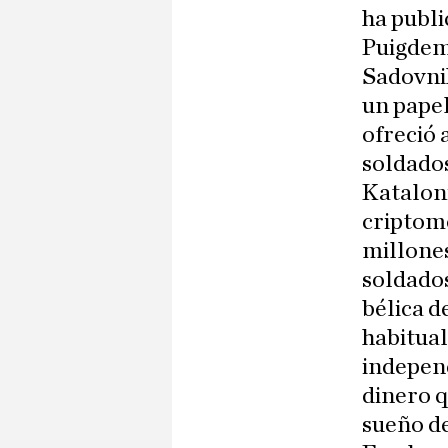
ha publi
Puigdemo
Sadovnik
un papel
ofreció 
soldados
Kataloni
criptomo
millones
soldados
bélica d
habitual
indepen
dinero q
sueño d