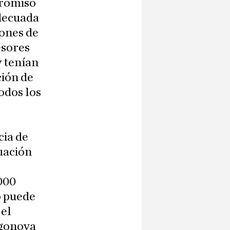
promiso
adecuada
ones de
esores
y tenían
ción de
odos los
cia de
uación
000
o puede
 el
egonova