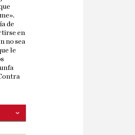
 que
rme».
ía de
tirse en
ón no sea
que le
os
iunfa
Contra