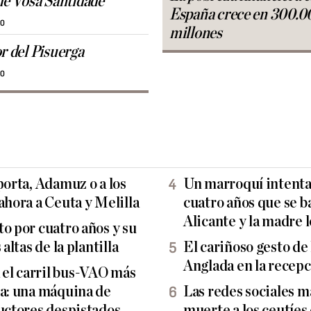
 de Vosa Santidade
España crece en 300.0
30
millones
or del Pisuerga
30
porta, Adamuz o a los
Un marroquí intenta 
ahora a Ceuta y Melilla
cuatro años que se b
Alicante y la madre l
o por cuatro años y su
altas de la plantilla
El cariñoso gesto de
Anglada en la recepc
el carril bus-VAO más
ña: una máquina de
Las redes sociales 
ductores despistados
muerte a los ceutíes