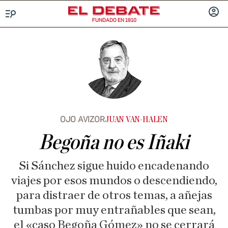
FUNDADO EN 1910
Menú
INICIA
SESIÓ
OJO AVIZOR
JUAN VAN-HALEN
Begoña no es Iñaki
Si Sánchez sigue huido encadenando
viajes por esos mundos o descendiendo,
para distraer de otros temas, a añejas
tumbas por muy entrañables que sean,
el «caso Begoña Gómez» no se cerrará