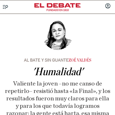
FUNDADO EN 1910
Menú
INICIA
SESIÓ
AL BATE Y SIN GUANTE
ZOÉ VALDÉS
'Humalidad'
Valiente la joven –no me canso de
repetirlo– resistió hasta «la Final», y los
resultados fueron muy claros para ella
y para los que todavía logramos
razonar: la gente está harta, esa misma