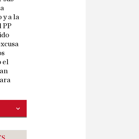
la
 y a la
l PP
ido
excusa
os
 el
han
para
ES