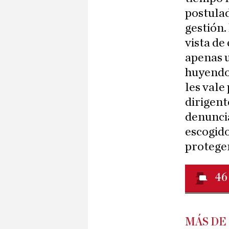
postulad
gestión.
vista de
apenas u
huyendo
les vale
dirigent
denuncia
escogido
proteger
46
MÁS DE