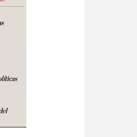
as
líticas
del