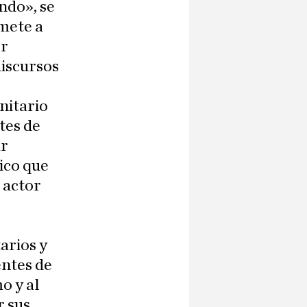
ndo», se
 mete a
or
discursos
nitario
tes de
ar
nico que
 actor
arios y
entes de
o y al
r sus