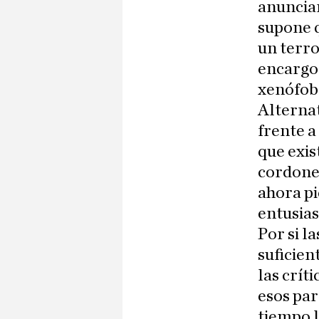
anuncia
supone q
un terro
encargo 
xenófobo
Alternat
frente a
que exis
cordones
ahora p
entusias
Por si l
suficien
las crít
esos par
tiempo l