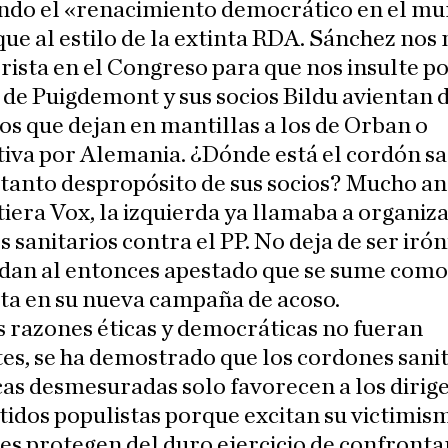
ndo el «renacimiento democrático en el mu
ue al estilo de la extinta RDA. Sánchez nos
rista en el Congreso para que nos insulte p
de Puigdemont y sus socios Bildu avientan 
s que dejan en mantillas a los de Orban o
iva por Alemania. ¿Dónde está el cordón sa
 tanto despropósito de sus socios? Mucho an
tiera Vox, la izquierda ya llamaba a organiz
 sanitarios contra el PP. No deja de ser iró
idan al entonces apestado que se sume como
ta en su nueva campaña de acoso.
as razones éticas y democráticas no fueran
tes, se ha demostrado que los cordones sanit
icas desmesuradas solo favorecen a los dirig
tidos populistas porque excitan su victimism
es protegen del duro ejercicio de confronta