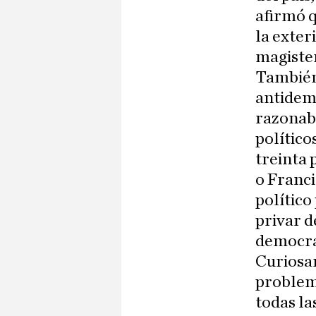
afirmó 
la exter
magister
También 
antidemo
razonabl
político
treinta 
o Franci
político
privar d
democra
Curiosam
problema
todas la