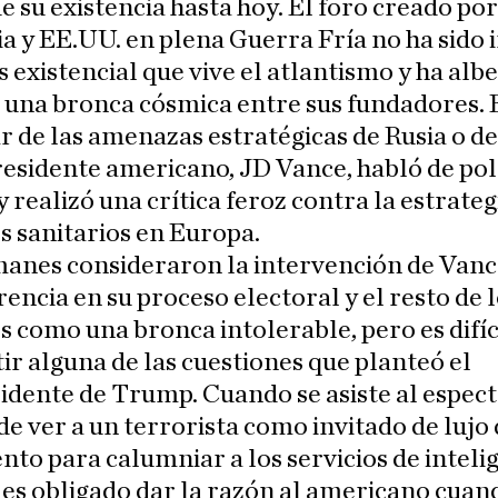
de su existencia hasta hoy. El foro creado por
a y EE.UU. en plena Guerra Fría no ha sido
sis existencial que vive el atlantismo y ha al
 una bronca cósmica entre sus fundadores. 
r de las amenazas estratégicas de Rusia o de
residente americano, JD Vance, habló de pol
y realizó una crítica feroz contra la estrateg
 sanitarios en Europa.
manes consideraron la intervención de Van
rencia en su proceso electoral y el resto de 
 como una bronca intolerable, pero es difíc
r alguna de las cuestiones que planteó el
idente de Trump. Cuando se asiste al espec
de ver a un terrorista como invitado de lujo 
to para calumniar a los servicios de inteli
, es obligado dar la razón al americano cuan