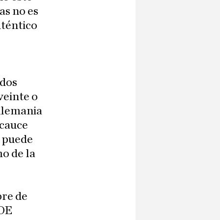
as no es
uténtico
ados
veinte o
 Alemania
 cauce
s puede
o de la
bre de
SOE