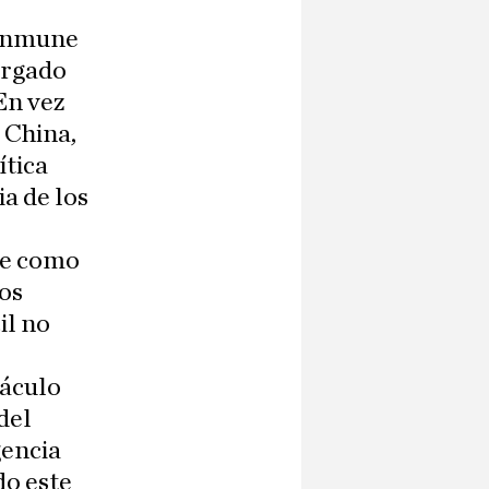
 inmune
bergado
En vez
 China,
ítica
ia de los
ce como
los
il no
táculo
del
gencia
do este