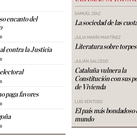
SAMUEL DÍAZ
oso encanto del
La sociedad de las cuot
o
JULIA MARÍN MARTÍNEZ
30
Literatura sobre torpes
l contra la Justicia
30
JULIÁN SALCEDO
Cataluña vulnera la
lectoral
Constitución con sus po
30
de Vivienda
o paga favores
LUIS VENTOSO
30
El país más bondadoso 
goña
mundo
30