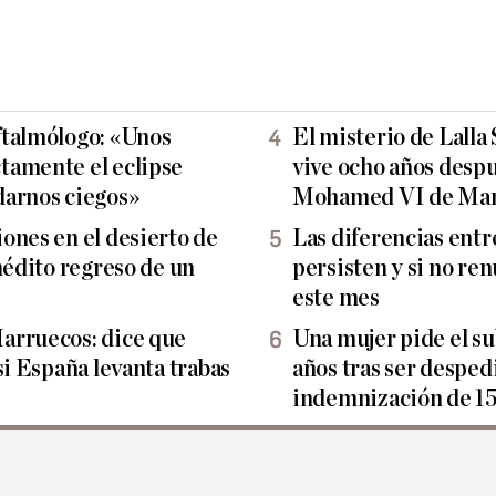
ftalmólogo: «Unos
El misterio de Lalla
tamente el eclipse
vive ocho años despu
darnos ciegos»
Mohamed VI de Mar
ones en el desierto de
Las diferencias entr
nédito regreso de un
persisten y si no ren
este mes
arruecos: dice que
Una mujer pide el s
si España levanta trabas
años tras ser despe
indemnización de 1