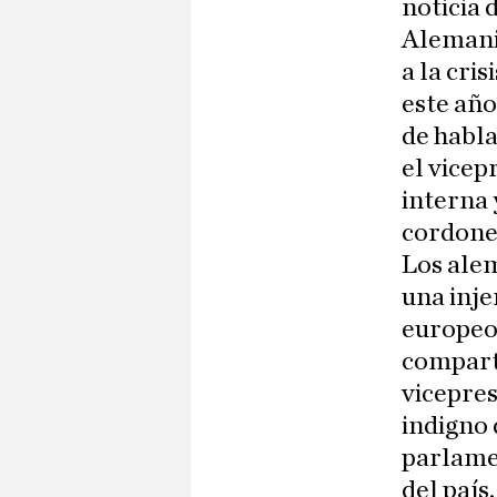
noticia 
Alemani
a la cri
este año
de habla
el vicep
interna 
cordones
Los ale
una inje
europeos
comparti
vicepres
indigno 
parlamen
del país