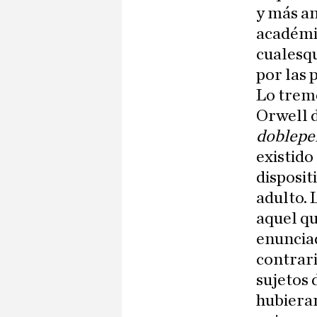
y más an
académic
cualesqu
por las 
Lo trem
Orwell d
doblepe
existido
disposi
adulto. 
aquel qu
enuncia
contrari
sujetos 
hubieran