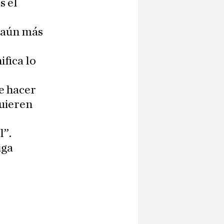
s el
, aún más
fica lo
de hacer
quieren
l”.
iga