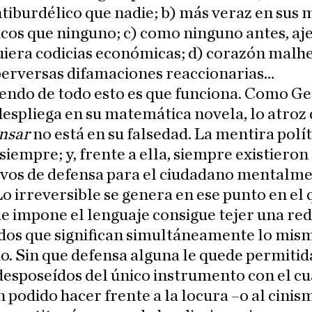
tiburdélico que nadie; b) más veraz en sus 
os que ninguno; c) como ninguno antes, aj
iera codicias económicas; d) corazón malh
perversas difamaciones reaccionarias…
endo de todo esto es que funciona. Como G
espliega en su matemática novela, lo atroz 
nsar
no está en su falsedad. La mentira polít
 siempre; y, frente a ella, siempre existieron
tivos de defensa para el ciudadano mentalm
Lo irreversible se genera en ese punto en el 
e impone el lenguaje consigue tejer una red
dos que significan simultáneamente lo mism
o. Sin que defensa alguna le quede permitid
desposeídos del único instrumento con el cu
 podido hacer frente a la locura –o al cinis