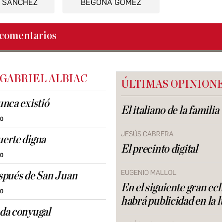
 SÁNCHEZ
BEGOÑA GÓMEZ
comentarios
 GABRIEL ALBIAC
ÚLTIMAS OPINION
nca existió
El italiano de la familia
30
JESÚS CABRERA
erte digna
El precinto digital
30
EUGENIO MALLOL
spués de San Juan
En el siguiente gran ecl
30
habrá publicidad en la 
da conyugal