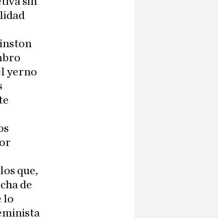
tiva sin
lidad
Winston
ombro
el yerno
s
te
os
por
los que,
icha de
 lo
eminista