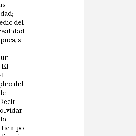
us
idad;
edio del
realidad
pues, si
 un
 El
el
pleo del
de
Decir
 olvidar
do
l tiempo