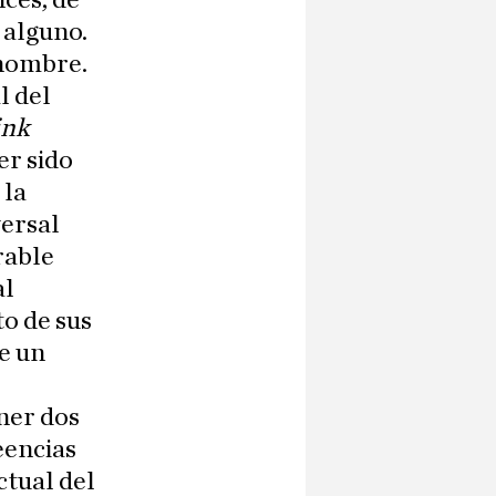
ces, de
 alguno.
 nombre.
l del
ink
er sido
 la
versal
rable
al
to de sus
de un
ener dos
eencias
ctual del