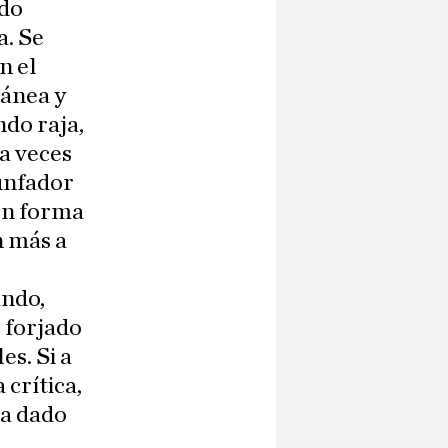
ado
a. Se
n el
tánea y
ndo raja,
a veces
unfador
 en forma
n más a
ando,
 forjado
es. Si a
 crítica,
ha dado