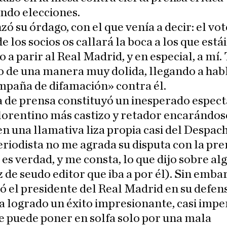
ndo elecciones.
zó su órdago, con el que venía a decir: el vo
e los socios os callará la boca a los que estái
 a parir al Real Madrid, y en especial, a mí.
 de una manera muy dolida, llegando a hab
mpaña de difamación» contra él.
 de prensa constituyó un inesperado espect
lorentino más castizo y retador encarándos
n una llamativa liza propia casi del Despac
iodista no me agrada su disputa con la pre
es verdad, y me consta, lo que dijo sobre al
 de seudo editor que iba a por él). Sin embar
ó el presidente del Real Madrid en su defen
ha logrado un éxito impresionante, casi impe
e puede poner en solfa solo por una mala