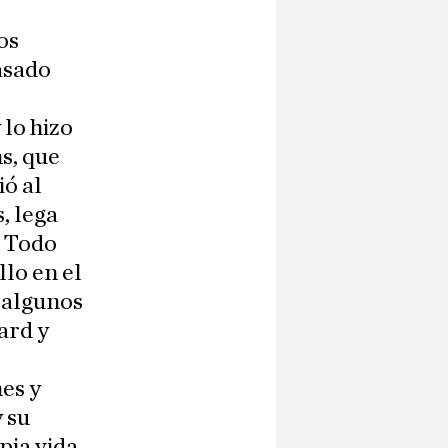
os
asado
 lo hizo
s, que
ió al
, lega
. Todo
llo en el
e algunos
ard y
es y
 su
pia vida.