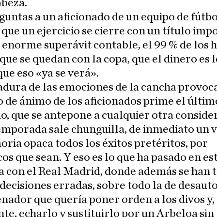
abeza.
eguntas a un aficionado de un equipo de fútbo
 que un ejercicio se cierre con un título imp
 enorme superávit contable, el 99 % de los 
 que se quedan con la copa, que el dinero es l
ue eso «ya se verá».
adura de las emociones de la cancha provoc
o de ánimo de los aficionados prime el últim
o, que se antepone a cualquier otra conside
emporada sale chunguilla, de inmediato un v
ia opaca todos los éxitos pretéritos, por
os que sean. Y eso es lo que ha pasado en es
 con el Real Madrid, donde además se han
decisiones erradas, sobre todo la de desauto
nador que quería poner orden a los divos y,
te, echarlo y sustituirlo por un Arbeloa sin