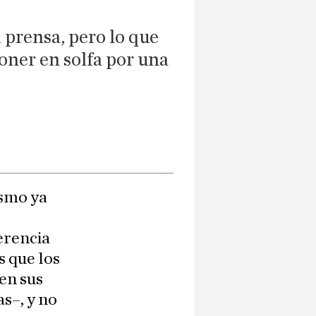
 prensa, pero lo que
poner en solfa por una
smo ya
erencia
s que los
en sus
as–, y no