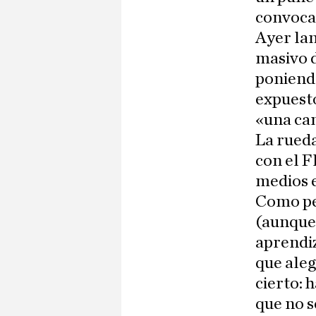
convoca
Ayer lan
masivo d
poniendo
expuesto
«una ca
La rueda
con el F
medios e
Como per
(aunque 
aprendiz
que aleg
cierto: 
que no s