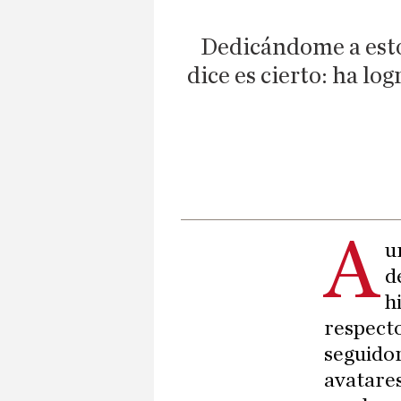
Dedicándome a esto 
dice es cierto: ha lo
A
u
d
h
respecto
seguidor
avatares