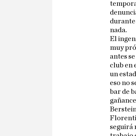
tempora
denuncia
durante
nada.
El ingen
muy prós
antes se
club en 
un estad
eso no s
bar de b
gañance
Berstein
Florent
seguirá 
trabajo 