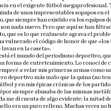
cia en el exigente fútbol megaprofesional.
uinda de unos impresentables sopapos en el
o, que siempre han existido en los equipos d
 son nada nuevo. Pero que aquí se han filtra
o, que es lo que realmente agrava el probl
ha vulnerado el código de honor de que «los
e lavan en la caseta».
está el mundo del periodismo deportivo, que
na forma de entretenimiento. Lo conocí de c
empecé a velar mis primeras armas como u
ero deportivo más malo que la quina (no tení
fútbol y en mis épicas crónicas de los partido
épor siempre abusaba de las mismas metáfo
a me di cuenta de algo evidente: la mitad de
ello era un puro relleno. Muchas veces no 