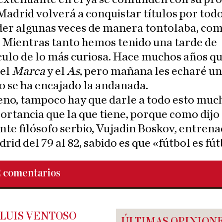
Madrid volverá a conquistar títulos por todo
der algunas veces de manera tontolaba, com
. Mientras tanto hemos tenido una tarde de
ulo de lo más curiosa. Hace muchos años q
el
Marca
y el
As
, pero mañana les echaré un
 se ha encajado la andanada.
eno, tampoco hay que darle a todo esto muc
rtancia que la que tiene, porque como dijo
te filósofo serbio, Vujadin Boskov, entrena
rid del 79 al 82, sabido es que «fútbol es fút
2
comentarios
 LUIS VENTOSO
ÚLTIMAS OPINION