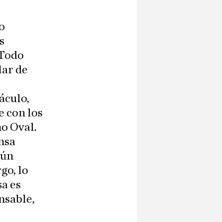
to
s
 Todo
lar de
áculo,
e con los
ho Oval.
nsa
gún
go, lo
sa es
nsable,