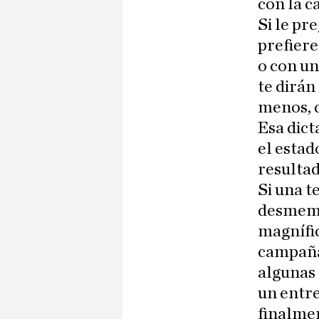
con la c
Si le pr
prefiere
o con un
te dirán
menos, q
Esa dict
el estad
resultad
Si una t
desmemor
magnífic
campaña
algunas 
un entre
finalmen