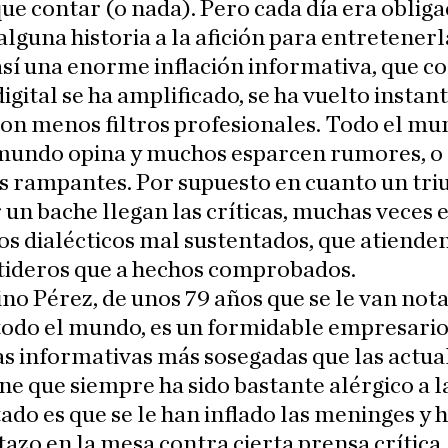
e contar (o nada). Pero cada día era oblig
alguna historia a la afición para entretenerl
sí una enorme inflación informativa, que co
gital se ha amplificado, se ha vuelto instan
on menos filtros profesionales. Todo el mu
 mundo opina y muchos esparcen rumores, o 
s rampantes. Por supuesto en cuanto un tri
 un bache llegan las críticas, muchas veces
os dialécticos mal sustentados, que atiende
tideros que a hechos comprobados.
no Pérez, de unos 79 años que se le van not
todo el mundo, es un formidable empresario
s informativas más sosegadas que las actual
une que siempre ha sido bastante alérgico a la
tado es que se le han inflado las meninges y 
azo en la mesa contra cierta prensa crítica