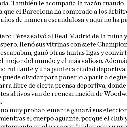
da. También le acompaña la razón cuando
 que el Barcelona ha comprado a los árbitr
 años de manera escandalosa y aquí no ha p
iero Pérez salvó al Real Madrid de la ruina y
pero, llenó sus vitrinas con siete Champion
 escapaban, ganó otras tantas ligas y convirt
el mejor del mundo y el más valioso. Además
io rutilante y una puntera ciudad deportiva
e puede olvidar para ponerlo a parir a degüe
arra libre de cierta prensa deportiva, dond
tes altivos van de reencarnación de Woodw
.
ino muy probablemente ganará sus eleccion
mientras el cuerpo aguante, porque el club y
extenuante en él ya se confunden con su pro