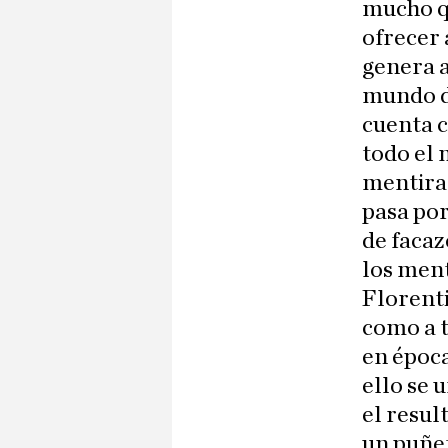
mucho qu
ofrecer 
genera a
mundo di
cuenta c
todo el
mentira
pasa por
de facaz
los men
Florenti
como a 
en época
ello se 
el resul
un puñet