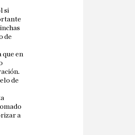
l si
ortante
hinchas
o de
a que en
o
ración.
elo de
ta
 tomado
rizar a