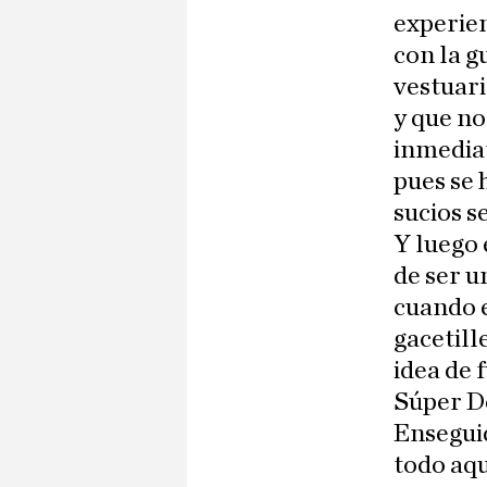
experien
con la g
vestuari
y que no
inmediat
pues se 
sucios s
Y luego 
de ser u
cuando 
gacetill
idea de 
Súper D
Enseguid
todo aqu