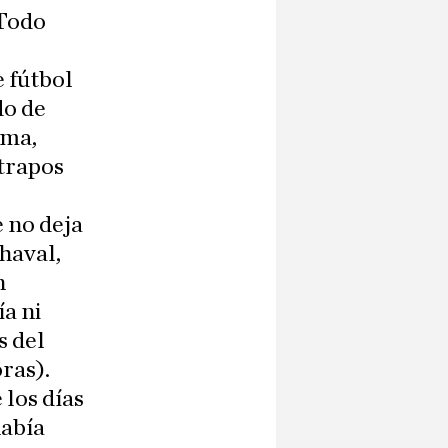
 Todo
e fútbol
do de
ema,
 trapos
 no deja
haval,
n
a ni
s del
ras).
 los días
había