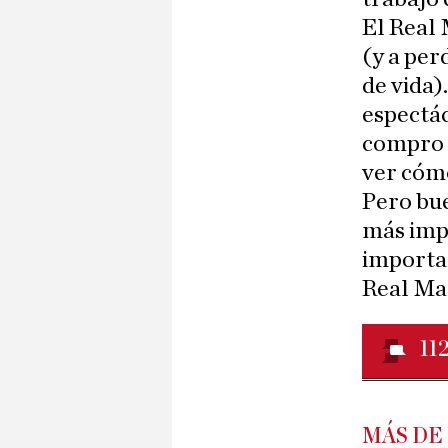
El Real 
(y a per
de vida)
espectác
compro 
ver cómo
Pero bu
más impo
importan
Real Mad
11
MÁS DE