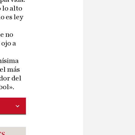
 lo alto
o es ley
ue no
 ojo a
hísima
 el más
dor del
bol».
ES