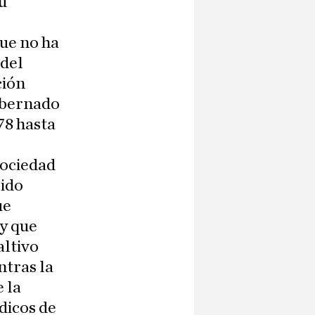
u
que no ha
 del
ción
obernado
78 hasta
sociedad
 ido
ue
y que
altivo
ntras la
 la
dicos de