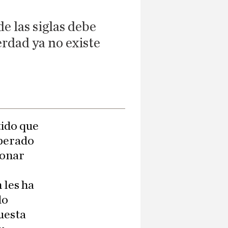
e las siglas debe
erdad ya no existe
tido que
operado
ionar
 les ha
do
uesta