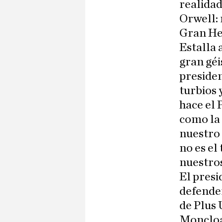
realidad
Orwell: 
Gran He
Estalla 
gran géi
preside
turbios 
hace el 
como la 
nuestro 
no es el
nuestro
El presi
defender
de Plus 
Moncloa)