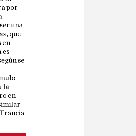
ra por
a
 ser una
a», que
s en
a es
 según se
imulo
 la
ero en
similar
e Francia