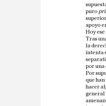
supuesta
puro
pr
superior
apoyo en
Hoy ese
Tras una
la derec
intenta 
separat
por una 
Por supu
que han
hacer al
general 
amenazó