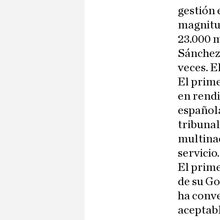
gestión 
magnitud
23.000 m
Sánchez 
veces. E
El prime
en rendi
española
tribuna
multinac
servicio
El prim
de su Go
ha conve
aceptabl