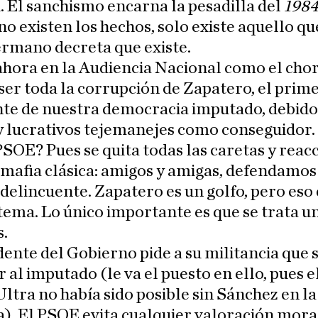
. El sanchismo encarna la pesadilla del
198
no existen los hechos, solo existe aquello qu
rmano decreta que existe.
ahora en la Audiencia Nacional como el cho
ser toda la corrupción de Zapatero, el prim
nte de nuestra democracia imputado, debido
y lucrativos tejemanejes como conseguidor.
PSOE? Pues se quita todas las caretas y reac
mafia clásica: amigos y amigas, defendamos
delincuente. Zapatero es un golfo, pero eso 
 tema. Lo único importante es que se trata u
s.
dente del Gobierno pide a su militancia que 
 al imputado (le va el puesto en ello, pues e
Ultra no había sido posible sin Sánchez en la
. El PSOE evita cualquier valoración moral