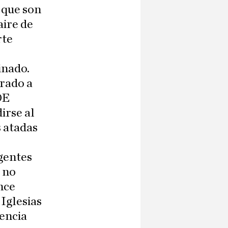
 que son
aire de
rte
inado.
irado a
OE
irse al
 atadas
gentes
 no
nce
Iglesias
encia