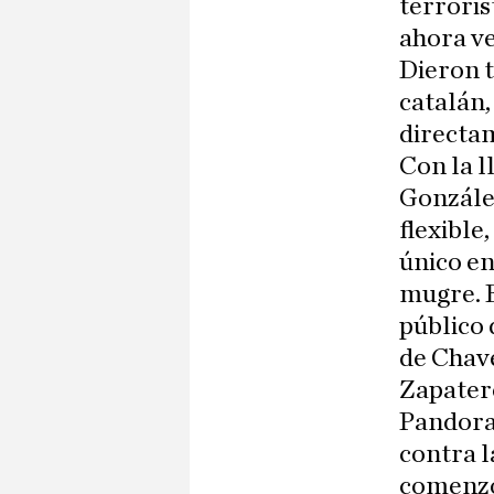
terroris
ahora ve
Dieron 
catalán,
directa
Con la l
Gonzále
flexible
único en
mugre. E
público 
de Chave
Zapatero
Pandora 
contra l
comenzó