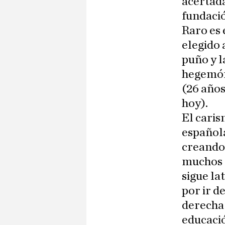
acertada
fundació
Raro es 
elegido 
puño y l
hegemón
(26 años
hoy).
El caris
española
creando
muchos e
sigue la
por ir d
derecha 
educació