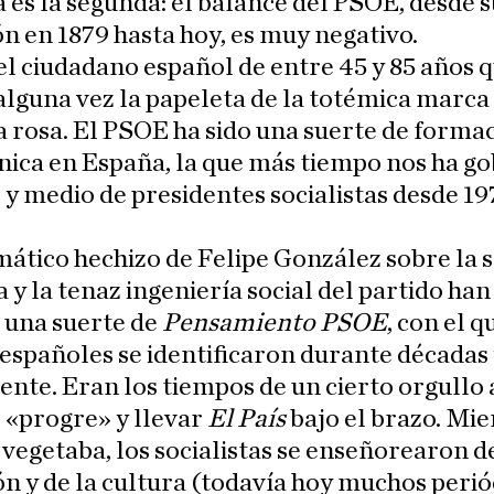
 es la segunda: el balance del PSOE, desde s
n en 1879 hasta hoy, es muy negativo.
el ciudadano español de entre 45 y 85 años 
alguna vez la papeleta de la totémica marca
a rosa. El PSOE ha sido una suerte de forma
ica en España, la que más tiempo nos ha g
 y medio de presidentes socialistas desde 19
mático hechizo de Felipe González sobre la 
 y la tenaz ingeniería social del partido han
 una suerte de
Pensamiento PSOE
, con el q
spañoles se identificaron durante décadas 
tente. Eran los tiempos de un cierto orgullo 
e «progre» y llevar
El País
bajo el brazo. Mie
vegetaba, los socialistas se enseñorearon de
n y de la cultura (todavía hoy muchos perió