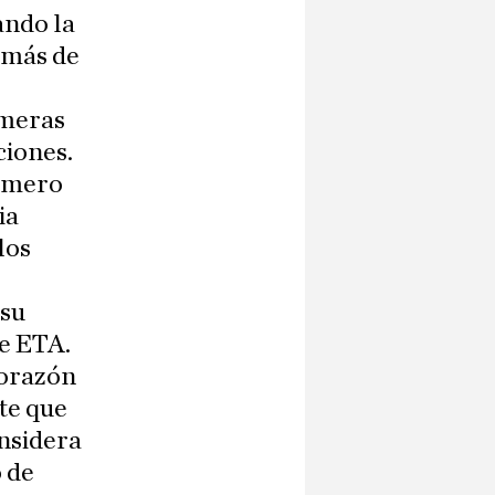
ando la
e más de
imeras
ciones.
rimero
ia
los
 su
de ETA.
corazón
te que
onsidera
o de