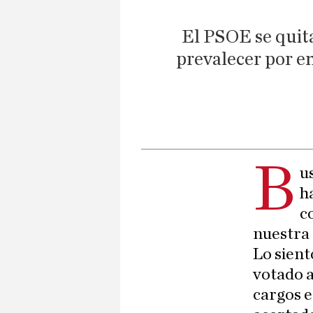
El PSOE se quita
prevalecer por en
B
u
h
c
nuestra
Lo sient
votado a
cargos e