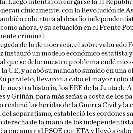
ta. Luego intentaron cargarse la II Repúblic
neran cínicamente, con la Revolución de As
también cobertura al desafío independentis
 como ahora, y su actuación en el Frente Po
mente criminal.
legada de la democracia, el sobrevalorado F
z instauró un modelo económico estatista y
, al que se debe nuestro problema endémico 
 la UE, y acabó su mandato sumido en una o
n paralelo, llevaron a cabo el mayor robo 
de nuestra historia, los ERE de la Junta de 
s y Griñán, para más señas a costa de los p
 reabrió las heridas de la Guerra Civil y la 
del separatismo, estableció los cordones sa
a derecha de la mano de los independentista
 a encamar al PSOE con ETA y llevó a cabo