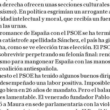
 derecha ofrecen unas secciones culturales
isismo
). En política esgrimían un arrogante 
idad intelectual y moral, que recibía un fue
 las urnas.
 romance de España con el PSOE se ha term
 catástrofe apellidada Sánchez, el país ha g
ha, como se ve elección tras elección. El PS
sobrevivir perpetrando su felonía final: rend
ismo para mangonear España con las manos
coalición antiespañola.
esto el PSOE ha tenido algunos buenos diri
 desempeñado una labor positiva. Imposible
go bien en 26 años de mandato. Pero el bala
es lamentable. El venerado fundador Pablo 
 a Maura en sede parlamentaria con la viol