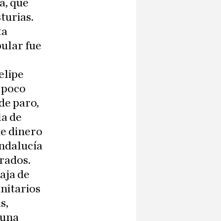
a, que
turias.
ta
pular fue
elipe
 poco
de paro,
la de
de dinero
Andalucía
arados.
caja de
nitarios
s,
 una