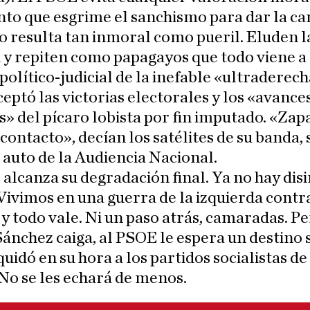
to que esgrime el sanchismo para dar la ca
 resulta tan inmoral como pueril. Eluden l
 y repiten como papagayos que todo viene a
político-judicial de la inefable «ultraderech
eptó las victorias electorales y los «avance
» del pícaro lobista por fin imputado. «Zap
contacto», decían los satélites de su banda,
l auto de la Audiencia Nacional.
alcanza su degradación final. Ya no hay dis
Vivimos en una guerra de la izquierda contra
y todo vale. Ni un paso atrás, camaradas. P
ánchez caiga, al PSOE le espera un destino 
iquidó en su hora a los partidos socialistas d
. No se les echará de menos.