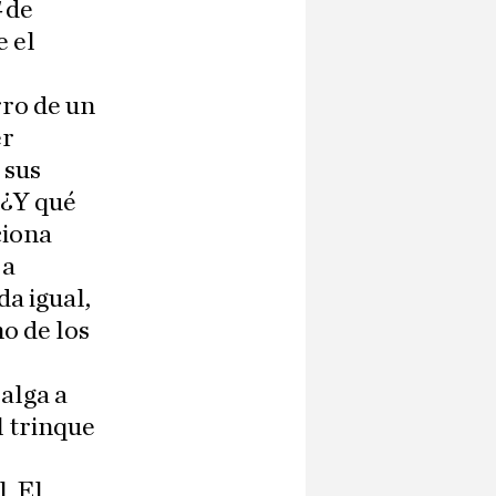
4
de
e el
rro de un
er
 sus
 ¿Y qué
ciona
 a
da igual,
no de los
salga a
l trinque
. El