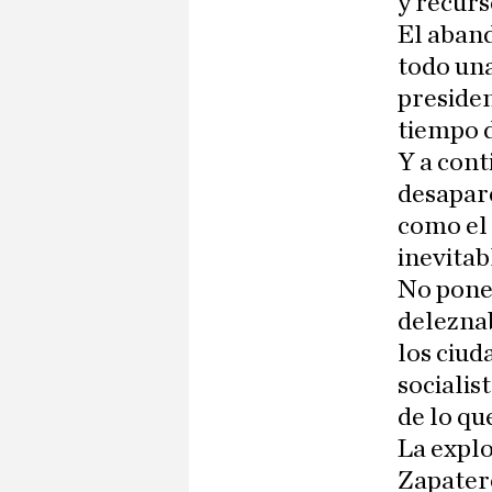
y recurs
El aban
todo un
presiden
tiempo d
Y a cont
desapare
como el 
inevitab
No poner
deleznab
los ciud
socialis
de lo qu
La explo
Zapatero