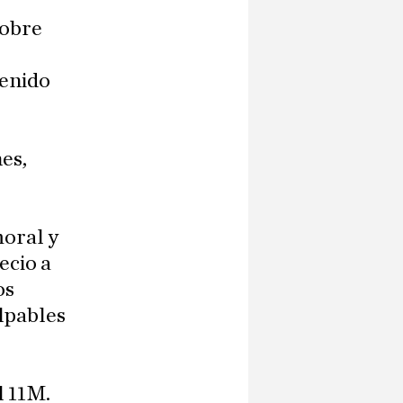
sobre
tenido
es,
moral y
ecio a
os
ulpables
e
l 11M.