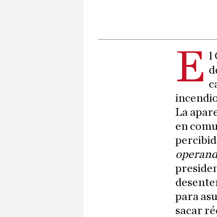
E
l
d
c
incendio
La apare
en comu
percibid
operand
presiden
desenten
para asu
sacar ré