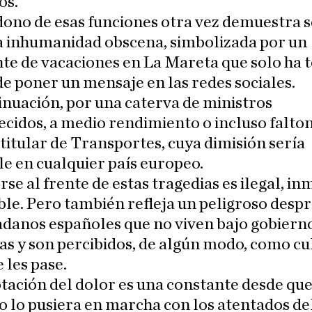
os.
dono de esas funciones otra vez demuestra 
a inhumanidad obscena, simbolizada por un
te de vacaciones en La Mareta que solo ha 
e poner un mensaje en las redes sociales.
inuación, por una caterva de ministros
cidos, a medio rendimiento o incluso falton
titular de Transportes, cuya dimisión sería
le en cualquier país europeo.
se al frente de estas tragedias es ilegal, in
le. Pero también refleja un peligroso despr
adanos españoles que no viven bajo gobiern
tas y son percibidos, de algún modo, como c
e les pase.
tación del dolor es una constante desde qu
 lo pusiera en marcha con los atentados de