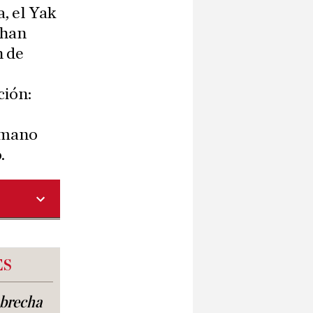
a, el Yak
 han
n de
ción:
rómano
.
ES
a brecha