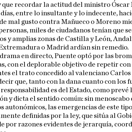
 que recordar la actitud del ministro Óscar
 días, entre lo insultante y lo indecente, ha
de mal gusto contra Mañueco o Moreno mi
ersonas, miles de ciudadanos tenían que se
s y amplias zonas de Castilla y León, Andal
 Extremadura o Madrid ardían sin remedio.
drama en directo, Puente optó por las bro
, con el deplorable objetivo de repetir con
tes el trato concedido al valenciano Carlo
ecir que, tanto con la dana cuanto con los f
esponsabilidad es del Estado, como prevé 
ión y dicta el sentido común: sin menoscabo 
s autonómicos, las emergencias de este tip
mente definidas por la ley, que sitúa al Gob
de por razones evidentes de jerarquía, coor