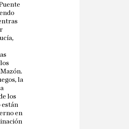
 Puente
ciendo
entras
r
ucía,
mas
 los
s Mazón.
uegos, la
la
de los
o están
ierno en
dinación