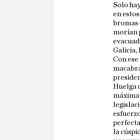
Solo hay
en estos
bromas 
morían p
evacuado
Galicia,
Con ese 
macabras
presiden
Huelga d
máxima r
legislac
esfuerzo
perfecta
la cúspi