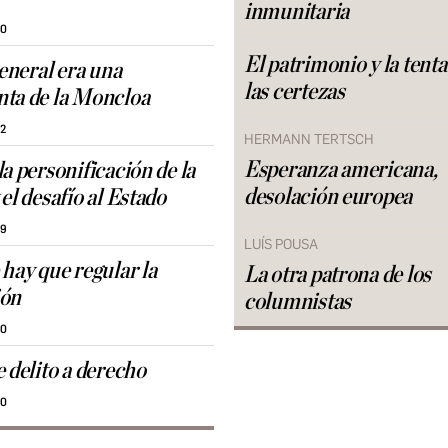
inmunitaria
30
El patrimonio y la tent
general era una
las certezas
ta de la Moncloa
52
HERMANN TERTSCH
Esperanza americana,
a personificación de la
desolación europea
el desafío al Estado
29
LUÍS POUSA
 hay que regular la
La otra patrona de los
ión
columnistas
30
 delito a derecho
30