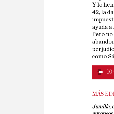
Y lo hem
42, la da
impuesto
ayuda a
Pero no 
abandon
perjudic
como Sá
10
MÁS ED
Jumilla, e
europeos