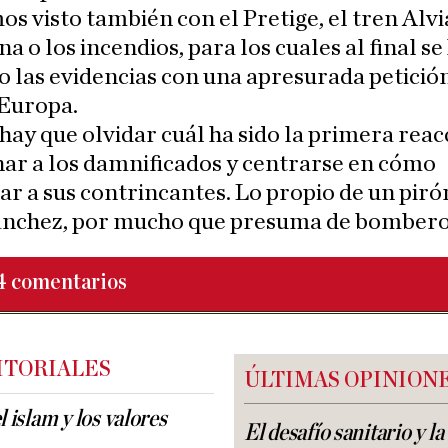
os visto también con el Pretige, el tren Alvi
na o los incendios, para los cuales al final se
 las evidencias con una apresurada petició
 Europa.
hay que olvidar cuál ha sido la primera reac
ar a los damnificados y centrarse en cómo
ar a sus contrincantes. Lo propio de un pi
nchez, por mucho que presuma de bombero
4
comentarios
ITORIALES
ÚLTIMAS OPINION
l islam y los valores
El desafío sanitario y l