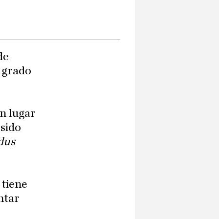
de
n grado
an lugar
sido
dus
 tiene
ntar