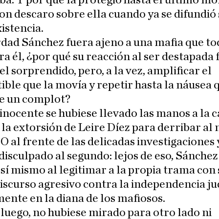
a. Y por qué la protegió hasta el último m
on descaro sobre ella cuando ya se difundió
istencia.
rdad Sánchez fuera ajeno a una mafia que to
ra él, ¿por qué su reacción al ser destapada 
el sorprendido, pero, a la vez, amplificar el
ble que la movía y repetir hasta la náusea 
de un complot?
inocente se hubiese llevado las manos a la c
la extorsión de Leire Díez para derribar a
O al frente de las delicadas investigaciones 
disculpado al segundo: lejos de eso, Sánchez
 sí mismo al legitimar a la propia trama con 
iscurso agresivo contra la independencia jud
ente en la diana de los mafiosos.
 luego, no hubiese mirado para otro lado ni