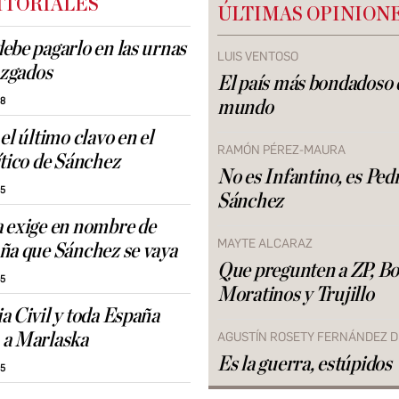
ITORIALES
ÚLTIMAS OPINION
ebe pagarlo en las urnas
LUIS VENTOSO
uzgados
El país más bondadoso 
38
mundo
el último clavo en el
RAMÓN PÉREZ-MAURA
ítico de Sánchez
No es Infantino, es Ped
35
Sánchez
 exige en nombre de
MAYTE ALCARAZ
ña que Sánchez se vaya
Que pregunten a ZP, Bo
45
Moratinos y Trujillo
a Civil y toda España
 a Marlaska
AGUSTÍN ROSETY FERNÁNDEZ D
Es la guerra, estúpidos
35