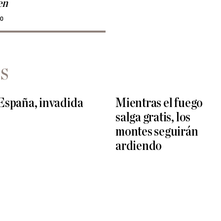
en
20
S
España, invadida
Mientras el fuego
salga gratis, los
montes seguirán
ardiendo