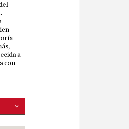
del
.
a
uien
yoría
más,
ecida a
ga con