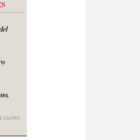
ES
del
ro
no,
E CASTRO