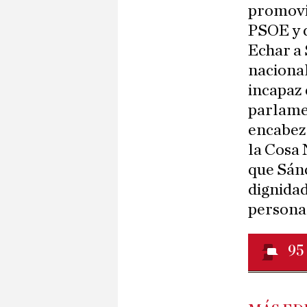
promovid
PSOE y 
Echar a 
nacional
incapaz 
parlame
encabeza
la Cosa 
que Sánc
dignidad
personal
95