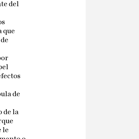
nte del
s
os
a que
 de
por
pel
efectos
bula de
 de la
orque
 le