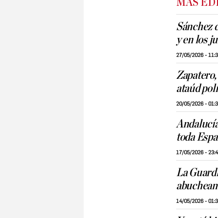
MÁS ED
Sánchez d
y en los j
27/05/2026 - 11:
Zapatero, 
ataúd pol
20/05/2026 - 01:
Andalucía
toda Espa
17/05/2026 - 23:
La Guardi
abuchean
14/05/2026 - 01: