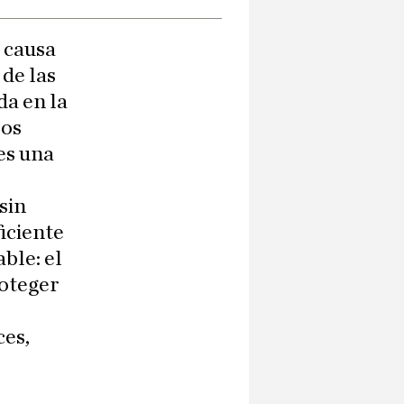
a causa
 de las
da en la
jos
es una
sin
iciente
ble: el
roteger
ces,