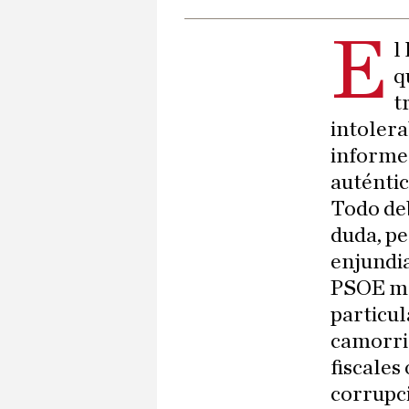
E
l
q
t
intolera
informes
auténtic
Todo deb
duda, pe
enjundia
PSOE mo
particu
camorris
fiscales 
corrupci