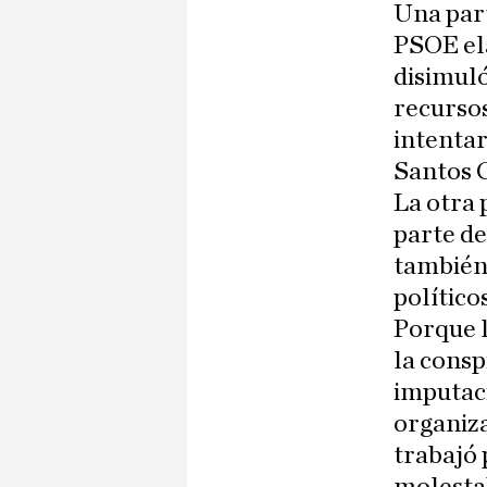
Una part
PSOE ela
disimuló
recursos
intentar
Santos 
La otra 
parte de
también 
político
Porque l
la consp
imputaci
organiza
trabajó 