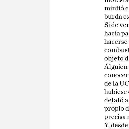
molestab
mintió c
burda ex
Si de ve
hacía pa
hacerse 
combusti
objeto 
Alguien 
conocer 
de la UC
hubiese 
delató a
propio d
precisam
Y, desde