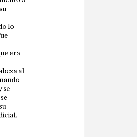
omento o
 su
do lo
fue
que era
abeza al
l mando
y se
 se
su
icial,