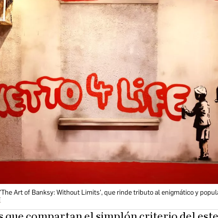
'The Art of Banksy: Without Limits', que rinde tributo al enigmático y popula
E
 que compartan el simplón criterio del est