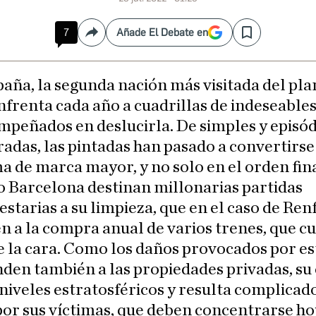
7
Añade El Debate en
Compartir
Save
paña, la segunda nación más visitada del pla
nfrenta cada año a cuadrillas de indeseable
mpeñados en deslucirla. De simples y episód
das, las pintadas han pasado a convertirse
 de marca mayor, y no solo en el orden fin
 Barcelona destinan millonarias partidas
starias a su limpieza, que en el caso de Ren
n a la compra anual de varios trenes, que c
e la cara. Como los daños provocados por es
nden también a las propiedades privadas, su
niveles estratosféricos y resulta complicad
or sus víctimas, que deben concentrarse ho