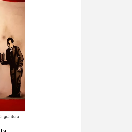
r grafitero
eta