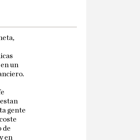
neta,
s
icas
 en un
anciero.
fe
uestan
ta gente
 coste
o de
y en