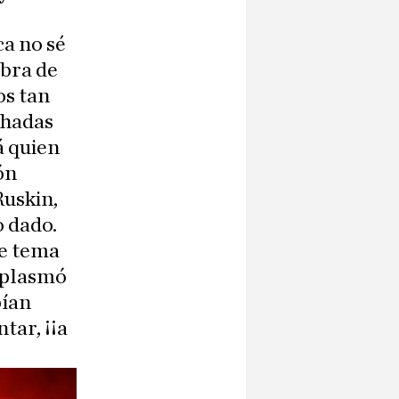
ca no sé
obra de
os tan
chadas
á quien
ón
Ruskin,
o dado.
te tema
o plasmó
bían
tar, ¡¡a