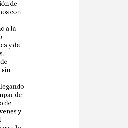
ión de
mos con
o a la
o
ca y de
s.
 de
 sin
 llegando
impar de
o de
óvenes y
l
 eso, lo