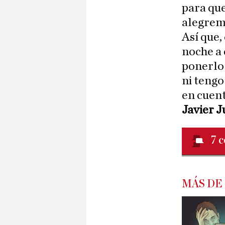
para qu
alegreme
Así que,
noche a 
ponerlo 
ni tengo
en cuent
Javier 
7
c
MÁS DE