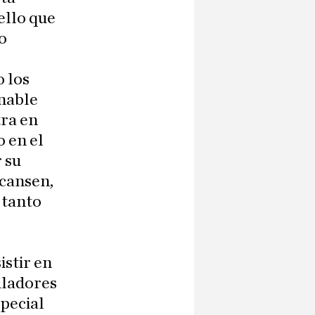
ello que
o
o los
nable
tra en
 en el
 su
 cansen,
e tanto
istir en
uladores
pecial