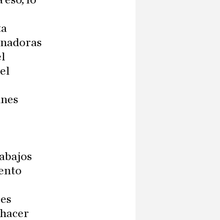
ta
ionadoras
el
el
unes
rabajos
iento
res
 hacer