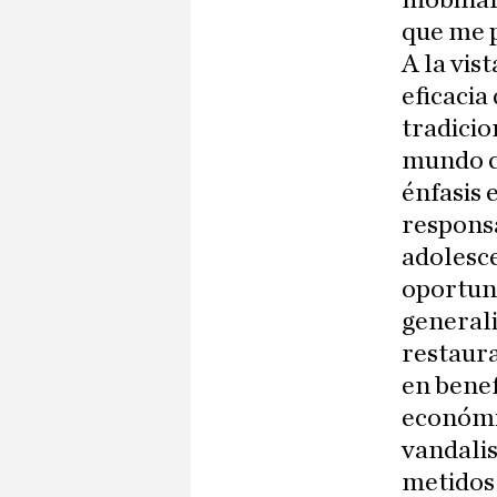
que me p
A la vis
eficacia
tradicio
mundo ci
énfasis 
responsa
adolesce
oportuno
generali
restaura
en benef
económic
vandalis
metidos 