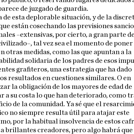
arece de juzgado de guardia.
ta de esta deplorable situación, y de la discre
 que están cosechando las previsiones sanc
nales –extensivas, por cierto, a gran parte d
vilizado–, tal vez sea el momento de poner 
en otras medidas, como las que apuntan a la
bilidad solidaria de los padres de esos imp
ntes grafiteros, una estrategia que ha dado
s resultados en cuestiones similares. O en
zar la obligación de los mayores de edad de
r a su costa lo que han deteriorado, como t
icio de la comunidad. Ya sé que el resarcim
o no siempre resulta útil para atajar este
mo, por la habitual insolvencia de estos caf
a brillantes creadores, pero algo habrá que