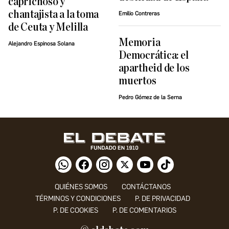
caprichoso y
chantajista a la toma
Emilio Contreras
de Ceuta y Melilla
Memoria
Alejandro Espinosa Solana
Democrática: el
apartheid de los
muertos
Pedro Gómez de la Serna
QUIÉNES SOMOS
CONTÁCTANOS
TÉRMINOS Y CONDICIONES
P. DE PRIVACIDAD
P. DE COOKIES
P. DE COMENTARIOS